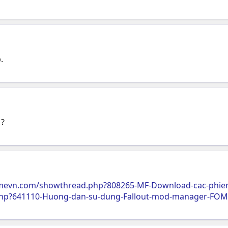
.
 ?
mevn.com/showthread.php?808265-MF-Download-cac-phien
php?641110-Huong-dan-su-dung-Fallout-mod-manager-FO