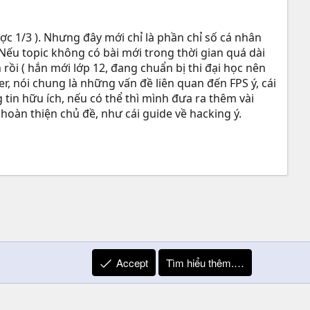
ược 1/3 ). Nhưng đây mới chỉ là phần chỉ số cá nhân
Nếu topic không có bài mới trong thời gian quá dài
 rồi ( hắn mới lớp 12, đang chuẩn bị thi đại học nên
er, nói chung là những vấn đề liên quan đến FPS ý, cái
g tin hữu ích, nếu có thể thì mình đưa ra thêm vài
oàn thiện chủ đề, như cái guide về hacking ý.
Accept
Tìm hiểu thêm.…
R
Liên hệ
Quy định và Nội quy
Privacy Policy
Trợ giúp
S
S