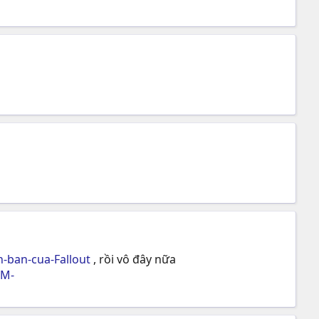
-ban-cua-Fallout
, rồi vô đây nữa
MM-