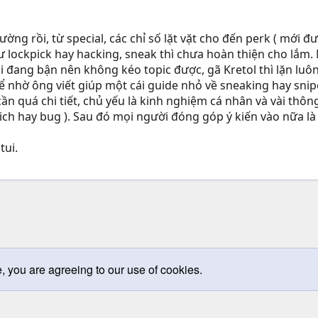
ờng rồi, từ special, các chỉ số lặt vặt cho đến perk ( mới đ
ư lockpick hay hacking, sneak thì chưa hoàn thiện cho lắm. 
ại đang bận nên không kéo topic được, gã Kretol thì lặn luôn
thể nhờ ông viết giúp một cái guide nhỏ về sneaking hay snip
cần quá chi tiết, chủ yếu là kinh nghiệm cá nhân và vài thôn
h hay bug ). Sau đó mọi người đóng góp ý kiến vào nữa là h
tui.
e, you are agreeing to our use of cookies.