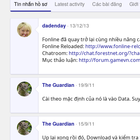
Tin nhắn hồ sơ
Latest activity
Các bài đăng
Giới 
dadenday
13/12/13
Fonline đã quay trở lại cùng nhiều nâng 
Fonline Reloaded:
http://www.fonline-rel
Chatroom:
http://chat.forestnet.org/?ch
Mục thảo luận:
http://forum.gamevn.com
The Guardian
19/9/11
Cài theo mặc định của nó là vào Data. Suy
The Guardian
15/9/11
Up lại xong rồi đó, Download và kiểm tra 