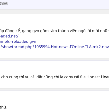
thiệu
cấp đáng kể, gang gvn gồm tám thành viên ngỏ lời mời nhữn
oaded.net/
annels=reloaded,gvn
/showthread.php?1035994-Hot-news-FOnline-TLA-mk2-now-
 cho cùng thì vụ cài đặt cũng chỉ là copy cái file Honest He
thử.