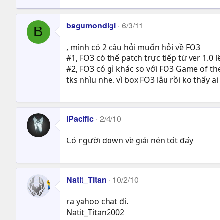
bagumondigi
6/3/11
B
, mình có 2 câu hỏi muốn hỏi về FO3
#1, FO3 có thể patch trực tiếp từ ver 1.0 
#2, FO3 có gì khác so với FO3 Game of the
tks nhìu nhe, vì box FO3 lâu rồi ko thấy 
lPacific
2/4/10
Có người down về giải nén tốt đấy
Natit_Titan
10/2/10
ra yahoo chat đi.
Natit_Titan2002