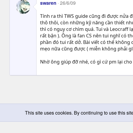
swaren
26/6/09
Tính ra thì TWS guide cũng đi được nửa đư
thô thôi, còn những kỹ năng cần thiết nh
thì có nguy cơ chìm quá. Tui và Leocraff l
rất bận ). Ông là fan CS nên tui nghĩ có 
phần đó tui rất dở. Bài viết có thể không 
mẹo nữa cũng được ( miễn không phải glic
Nhờ ông giúp đỡ nhé, có gì cứ pm lại cho 
This site uses cookies. By continuing to use this sit
Chọn giao diện
Change width