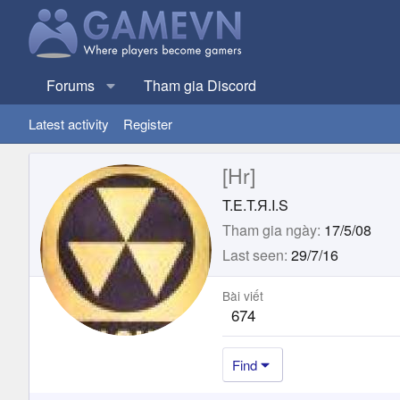
Forums
Tham gia Discord
Latest activity
Register
[Hr]
T.E.T.Я.I.S
Tham gia ngày
17/5/08
Last seen
29/7/16
Bài viết
674
Find