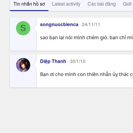
Tin nhắn hồ sơ
Latest activity
Các bài đăng
Giới 
songnuocbienca
24/11/11
S
sao bạn lại nói mình chém gió. bạn chỉ m
Diệp Thanh
30/1/10
Bạn ơi cho mình con thiên nhẫn ủy thác 