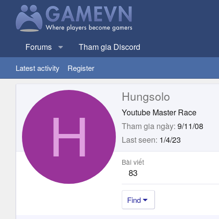
Forums
Tham gia Discord
Latest activity
Register
Hungsolo
H
Youtube Master Race
Tham gia ngày
9/11/08
Last seen
1/4/23
Bài viết
83
Find