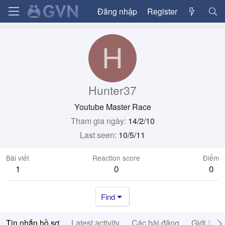
Đăng nhập
Register
H
Hunter37
Youtube Master Race
Tham gia ngày
14/2/10
Last seen
10/5/11
Bài viết
Reaction score
Điểm
1
0
0
Find
Tin nhắn hồ sơ
Latest activity
Các bài đăng
Giới thiệ