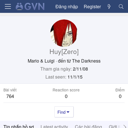
Đăng nhập
Register
Huy[Zero]
Mario & Luigi
·
đến từ
The Darkness
Tham gia ngày
2/11/08
Last seen
11/1/15
Bài viết
Reaction score
Điểm
764
0
0
Find
Tin nhắn hồ sơ
Latest activity
Các bài đăng
Giới thiệ