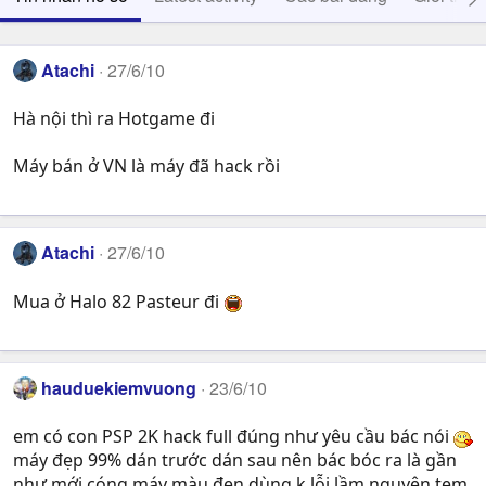
Atachi
27/6/10
Hà nội thì ra Hotgame đi
Máy bán ở VN là máy đã hack rồi
Atachi
27/6/10
Mua ở Halo 82 Pasteur đi
hauduekiemvuong
23/6/10
em có con PSP 2K hack full đúng như yêu cầu bác nói
máy đẹp 99% dán trước dán sau nên bác bóc ra là gần
như mới cóng máy màu đen dùng k lỗi lầm nguyên tem