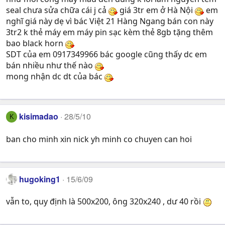
seal chưa sửa chữa cái j cả
giá 3tr em ở Hà Nội
em
nghĩ giá này dẹ vì bác Việt 21 Hàng Ngang bán con này
3tr2 k thẻ máy em máy pin sạc kèm thẻ 8gb tặng thêm
bao black horn
SDT của em 0917349966 bác google cũng thấy dc em
bán nhiều như thế nào
mong nhận dc dt của bác
kisimadao
28/5/10
K
ban cho minh xin nick yh minh co chuyen can hoi
hugoking1
15/6/09
vẫn to, quy định là 500x200, ông 320x240 , dư 40 rồi