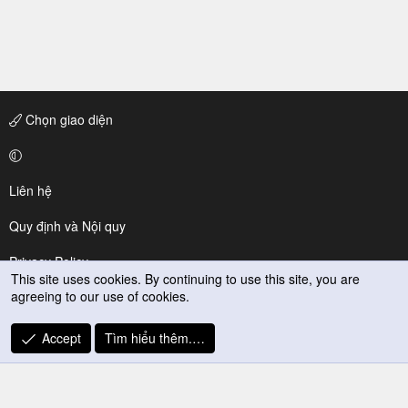
Chọn giao diện
Liên hệ
Quy định và Nội quy
Privacy Policy
This site uses cookies. By continuing to use this site, you are
agreeing to our use of cookies.
Trợ giúp
R
Accept
Tìm hiểu thêm.…
S
S