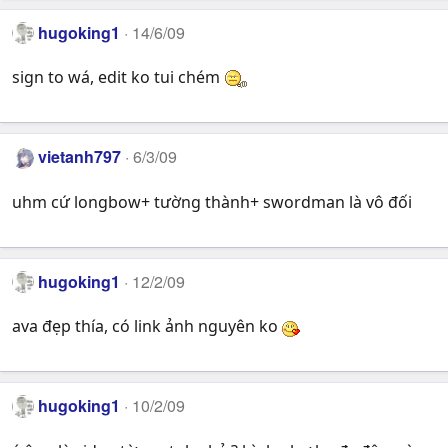
hugoking1
14/6/09
sign to wá, edit ko tui chém
vietanh797
6/3/09
uhm cứ longbow+ tường thành+ swordman là vô đối
hugoking1
12/2/09
ava đẹp thía, có link ảnh nguyên ko
hugoking1
10/2/09