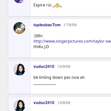
Expire rùi
tupleubacTom
17/9/09
:))lên
http://www.singerpictures.com/taylor-swi
thiếu j:D
vuduc2410
13/9/09
bé không down pes nưa ah
_____________
vuduc2410
13/9/09