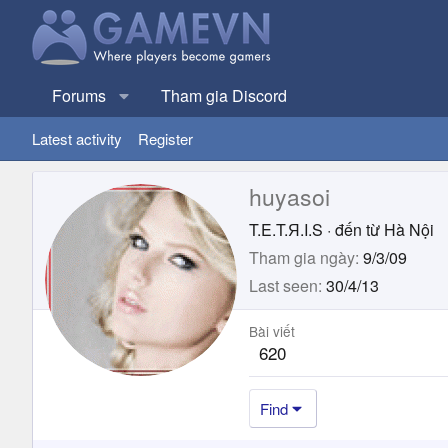
Forums
Tham gia Discord
Latest activity
Register
huyasoi
T.E.T.Я.I.S
·
đến từ
Hà Nội
Tham gia ngày
9/3/09
Last seen
30/4/13
Bài viết
620
Find