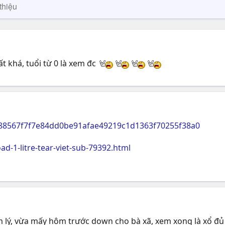
thiệu
t khá, tuổi từ 0 là xem đc
488567f7f7e84dd0be91afae49219c1d1363f70255f38a0
d-1-litre-tear-viet-sub-79392.html
tâm lý, vừa mấy hôm trước down cho bà xã, xem xong là xổ đủ