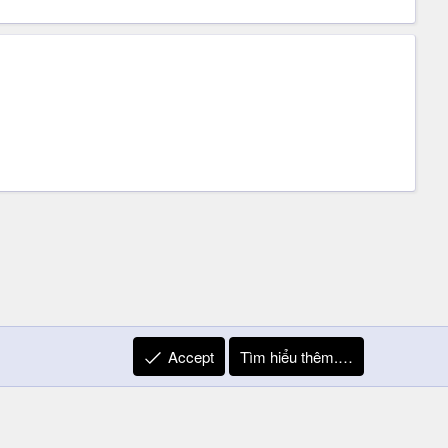
Accept
Tìm hiểu thêm.…
R
Liên hệ
Quy định và Nội quy
Privacy Policy
Trợ giúp
S
S