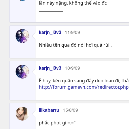
lần này nặng, không thể vào đc
____________
karjn_l0v3
11/9/09
Nhiều tên qua đó nói hơi quá rùi .
karjn_l0v3
10/9/09
Ê huy, kéo quân sang đây dẹp loạn đi, th
http://forum.gamevn.com/redirector.
lilkabarru
15/8/09
phắc phọt gì =.="