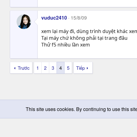
vuduc2410
15/8/09
xem lại máy đi, dùng trình duyệt khác x
Tại máy chứ không phải tại trang đâu
Thử f5 nhiều lần xem
Trước
1
2
3
4
5
Tiếp
This site uses cookies. By continuing to use this sit
Chọn giao diện
Change width