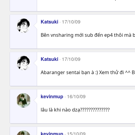
Katsuki
17/10/09
Bên vnsharing mới sub đến ep4 thôi mà bạn
Katsuki
17/10/09
Abaranger sentai bạn à :) Xem thử đi ^^
kevinmup
16/10/09
lâu là khi nào dzạ??????????????
kevinmup
15/10/09