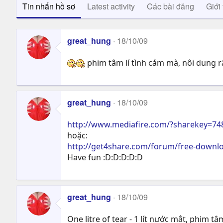
Tin nhắn hồ sơ
Latest activity
Các bài đăng
Giới 
great_hung
18/10/09
phim tâm lí tình cảm mà, nôi dung rấ
great_hung
18/10/09
http://www.mediafire.com/?sharekey=7
hoặc:
http://get4share.com/forum/free-downloa
Have fun :D:D:D:D:D
great_hung
18/10/09
One litre of tear - 1 lít nước mắt, phim 