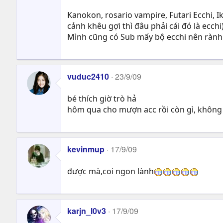
Kanokon, rosario vampire, Futari Ecchi, I
cảnh khêu gợi thì đâu phải cái đó là ecchi
Mình cũng có Sub mấy bộ ecchi nên rành
vuduc2410
23/9/09
bé thích giờ trò hả
hôm qua cho mượn acc rồi còn gì, không 
kevinmup
17/9/09
được mà,coi ngon lành
karjn_l0v3
17/9/09