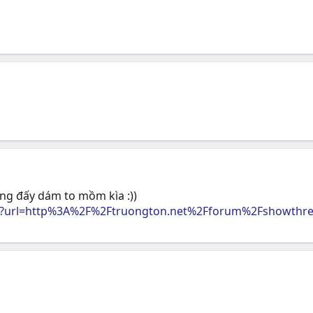
ằng đấy dám to mồm kìa :))
php?url=http%3A%2F%2Ftruongton.net%2Fforum%2Fshowth