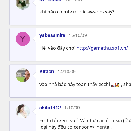
khi nào có mtv music awards vậy?
yabasamira
15/10/09
Y
Hê, vào đây chơi
http://gamethu.so1.vn/
Kiracn
14/10/09
vào nhà bác này toàn thấy ecchi
, sh
akito1412
1/10/09
Ecchi tôi xem ko ít.Và như cái hình kia (ở 
loại này đều có censor => hentai.