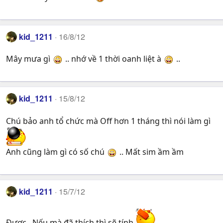
kid_1211
16/8/12
Mây mưa gì
.. nhớ về 1 thời oanh liệt à
..
kid_1211
15/8/12
Chú bảo anh tổ chức mà Off hơn 1 tháng thì nói làm gì
Anh cũng làm gì có số chú
.. Mất sim ầm ầm
kid_1211
15/7/12
Được.. Nếu mà đã thích thì sẽ tính