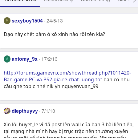
sexyboy1504
24/5/13
S
Dạo này chết bầm ở xó xỉnh nào rồi tên kia?
antomy_9x
17/2/13
A
http://forums.gamevn.com/showthread.php?1011420-
Ban-game-PC-va-PS2-gia-re-chat-luong-tot
bạn có nhu
cầu ghe topic nhé nik yh nguyenvuan_99
diepthuyvy
7/1/13
Xin lỗi huyet_le vì đã post lên wall của bạn 3 bài liên tiếp,
tại mạng nhà mình hay bị trục trặc nên thường xuyên