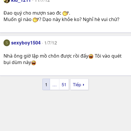
Đao quý cho mượn sao đc
.
Muốn gì nào
? Dạo này khỏe ko? Nghỉ hè vui chứ?
sexyboy1504
1/7/12
S
Nhà ông giờ lập mồ chôn được rồi đấy
Tôi vào quét
bụi dùm này
1
…
51
Tiếp