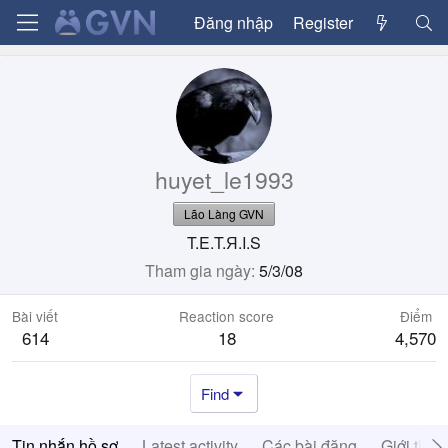
Đăng nhập
Register
huyet_le1993
Lão Làng GVN
T.E.T.Я.I.S
Tham gia ngày
5/3/08
Bài viết
Reaction score
Điểm
614
18
4,570
Find
Tin nhắn hồ sơ
Latest activity
Các bài đăng
Giới thiệ