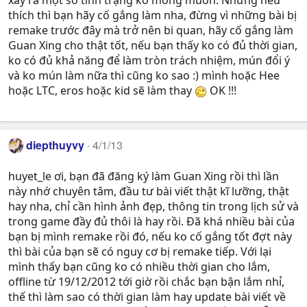
xảy ra một số tình trạng ko mong muốn. Nhưng nếu
thích thì bạn hãy cố gắng làm nha, đừng vì những bài bị
remake trước đây mà trở nên bi quan, hãy cố gắng làm
Guan Xing cho thật tốt, nếu bạn thấy ko có đủ thời gian,
ko có đủ khả năng để làm tròn trách nhiệm, mún đổi ý
và ko mún làm nữa thì cũng ko sao :) mình hoặc Hee
hoặc LTC, eros hoặc kid sẽ làm thay
OK !!!
diepthuyvy
4/1/13
huyet_le ơi, bạn đã đăng ký làm Guan Xing rồi thì lần
này nhớ chuyên tâm, đầu tư bài viết thật kĩ lưỡng, thật
hay nha, chỉ cần hình ảnh đẹp, thông tin trong lịch sử và
trong game đầy đủ thôi là hay rồi. Đã khá nhiều bài của
bạn bị mình remake rồi đó, nếu ko cố gắng tốt đợt này
thì bài của bạn sẽ có nguy cơ bị remake tiếp. Với lại
mình thấy bạn cũng ko có nhiều thời gian cho lắm,
offline từ 19/12/2012 tới giờ rồi chắc bạn bận lắm nhỉ,
thế thì làm sao có thời gian làm hay update bài viết về