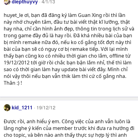
diepthuyvy
4/1/13
huyet_le ơi, bạn đã đăng ký làm Guan Xing rồi thì lần
này nhớ chuyên tâm, đầu tư bài viết thật kĩ lưỡng, thật
hay nha, chỉ cần hình ảnh đẹp, thông tin trong lịch sử và
trong game đầy đủ là hay rồi. Đã khá nhiều bài của bạn
bị mình remake nữa đó, nếu ko cố gắng tốt đợt này thì
bài của bạn sẽ có nguy cơ bị remake tiếp. Với lại mình
thấy bạn cũng ko có nhiều thời gian cho lắm, offline từ
19/12/2012 tới giờ rồi chắc bạn bận lắm nhỉ, thế thì làm
sao có thời gian làm hay update bài viết đây. Mình chỉ
nói vậy thôi nếu bạn vẫn thik làm thì cứ cố gắng nha.
Thân :) !
kid_1211
19/12/12
Được rồi, anh hiểu ý em. Công việc của anh vẫn luôn là
lắng nghe ý kiến của member trước khi đưa ra hướng đi
cho topic, và bên nào anh thấy thực sự hợp lý thì anh