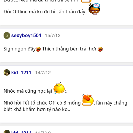
Đòi Offline mà ko đi thì cẩn thận đấy..
sexyboy1504
15/7/12
S
Sign ngon đấy
Thích thằng bên trái hơn
kid_1211
14/7/12
Nhóc mà cũng học lại
:..
Nhớ hồi Tết tổ chức Off có 3 mống
, lần này chẳng
biết khá khẩm hơn tý nào ko..
kid_1211
11/7/12