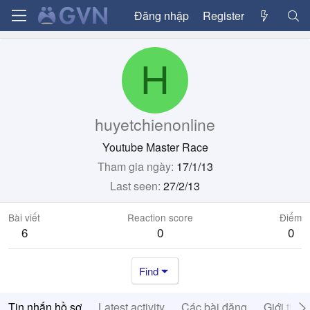
Đăng nhập
Register
H
huyetchienonline
Youtube Master Race
Tham gia ngày
17/1/13
Last seen
27/2/13
Bài viết
Reaction score
Điểm
6
0
0
Find
Tin nhắn hồ sơ
Latest activity
Các bài đăng
Giới thiệ