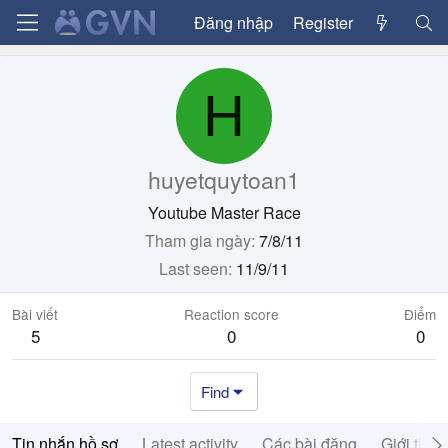
Đăng nhập
Register
H
huyetquytoan1
Youtube Master Race
Tham gia ngày
7/8/11
Last seen
11/9/11
Bài viết
Reaction score
Điểm
5
0
0
Find
Tin nhắn hồ sơ
Latest activity
Các bài đăng
Giới thiệ