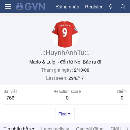
Đăng nhập
Register
.::HuynhAnhTu::.
Mario & Luigi
·
đến từ
Nơi Bác ra đi
Tham gia ngày
2/10/08
Last seen
29/8/17
Bài viết
Reaction score
Điểm
766
0
0
Find
Tin nhắn hồ sơ
Latest activity
Các bài đăng
Giới thiệ