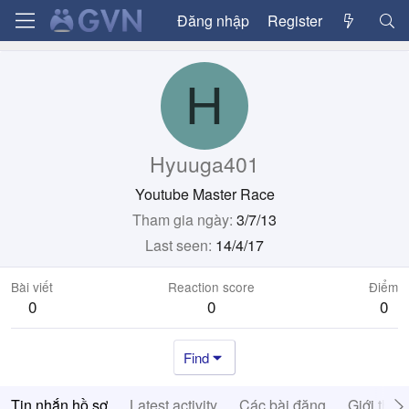
Đăng nhập
Register
H
Hyuuga401
Youtube Master Race
Tham gia ngày
3/7/13
Last seen
14/4/17
Bài viết
Reaction score
Điểm
0
0
0
Find
Tin nhắn hồ sơ
Latest activity
Các bài đăng
Giới thiệ