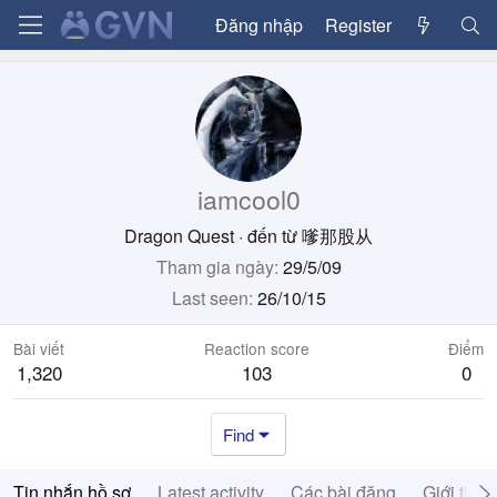
Đăng nhập
Register
iamcool0
Dragon Quest
·
đến từ
嗲那股从
Tham gia ngày
29/5/09
Last seen
26/10/15
Bài viết
Reaction score
Điểm
1,320
103
0
Find
Tin nhắn hồ sơ
Latest activity
Các bài đăng
Giới thiệ