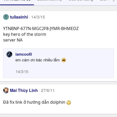
tuilaainhi
14/3/15
T
YTNBNP-677N-MGC2F8-JYMR-BHMEDZ
key hero of the storm
server NA
iamcool0
em cám ơn bác nhiều lắm
14/3/15
Mai Thùy Linh
27/6/11
Đã fix link ở hướng dẫn dolphin