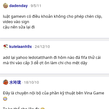
dadenday
9/5/11
luật gamevn có điều khoản không cho phép chèn clip,
video vào sign
cậu nên sửa lại đi
kutelaanh9x
24/12/10
add lại yahoo ledotatthanh đi hôm nào đá fifa thử cái
mà thi vào cấp 3 dễ ợt ôn làm chi cho mệt dậy
水玲珑
18/10/10
Đây là chuyện nội bộ của phần kỹ thuật bên Vina Game
Ta ko thể cho lão đc