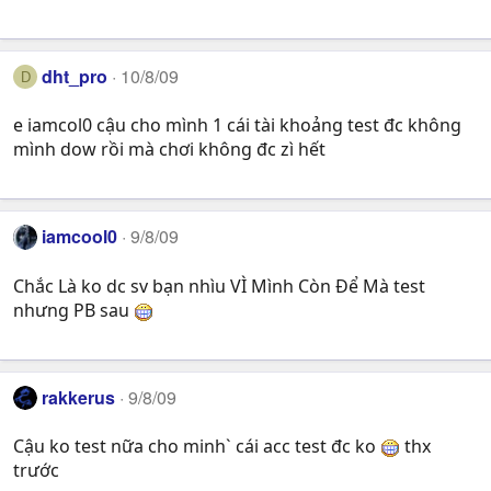
dht_pro
10/8/09
D
e iamcol0 cậu cho mình 1 cái tài khoảng test đc không
mình dow rồi mà chơi không đc zì hết
iamcool0
9/8/09
Chắc Là ko dc sv bạn nhìu VÌ Mình Còn Để Mà test
nhưng PB sau
rakkerus
9/8/09
Cậu ko test nữa cho minh` cái acc test đc ko
thx
trước