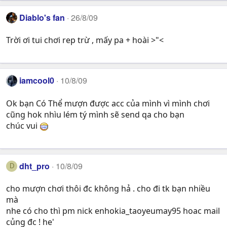
Diablo's fan
26/8/09
Trời ơi tui chơi rep trừ , mấy pa + hoài >"<
iamcool0
10/8/09
Ok bạn Có Thể mượn được acc của mình vì mình chơi
cũng hok nhìu lém tý mình sẽ send qa cho bạn
chúc vui
dht_pro
10/8/09
D
cho mượn chơi thôi đc không hả . cho đi tk bạn nhiều
mà
nhe có cho thì pm nick enhokia_taoyeumay95 hoac mail
củng đc ! he'