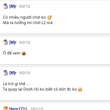
[M]r
9/2/12
Có nhiều người chơi ko
Mà ta tưởng mi chơi L2 mà
[M]r
9/2/12
Ờ để xem
[M]r
9/2/12
Là trò gì thế - -
Ta quay lại DotA rồi ko biết có dứt đc ko
Hero1711
19/1/12