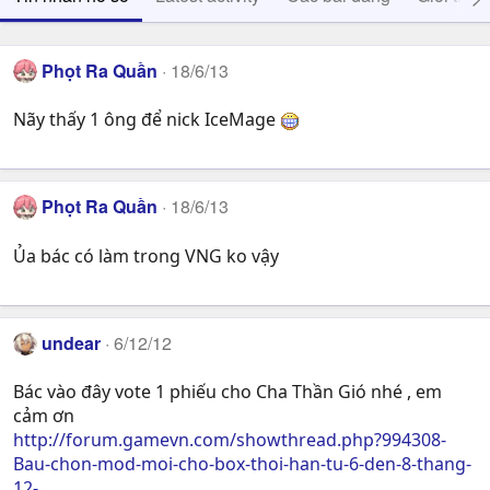
Phọt Ra Quần
18/6/13
Nãy thấy 1 ông để nick IceMage
Phọt Ra Quần
18/6/13
Ủa bác có làm trong VNG ko vậy
undear
6/12/12
Bác vào đây vote 1 phiếu cho Cha Thần Gió nhé , em
cảm ơn
http://forum.gamevn.com/showthread.php?994308-
Bau-chon-mod-moi-cho-box-thoi-han-tu-6-den-8-thang-
12-