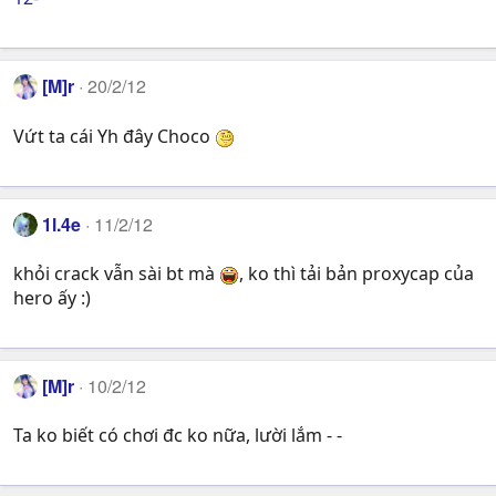
[M]r
20/2/12
Vứt ta cái Yh đây Choco
1l.4e
11/2/12
khỏi crack vẫn sài bt mà
, ko thì tải bản proxycap của
hero ấy :)
[M]r
10/2/12
Ta ko biết có chơi đc ko nữa, lười lắm - -