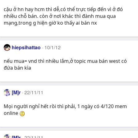
cậu ở hn hay hcm thì dễ,có thể trực tiếp đến vì ở đó
nhiều chỗ bán. còn ở nơi khác thì đành mua qua
mạng,trong g hiện giờ ko thấy ai bán nx
hiepsihattao
10/1/12
nếu mua= vnd thì nhiều lắm,ở topic mua bán west có
đứa bán kìa
[M]r
22/11/11
Mọi người nghỉ hết rồi thì phải, 1 ngày có 4/120 mem
online
[M]r
22/11/11