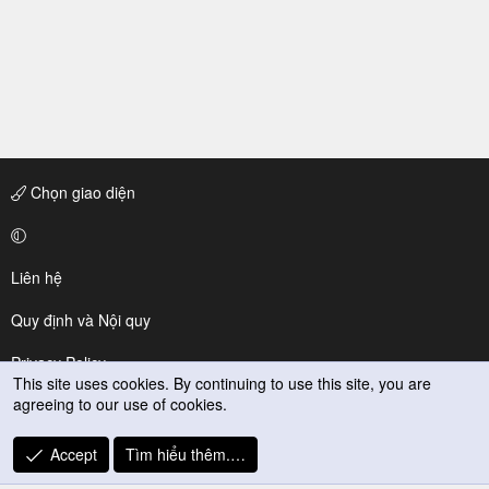
Chọn giao diện
Liên hệ
Quy định và Nội quy
Privacy Policy
This site uses cookies. By continuing to use this site, you are
agreeing to our use of cookies.
Trợ giúp
R
Accept
Tìm hiểu thêm.…
S