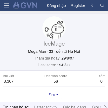
Đăng nhập
Register
IceMage
Mega Man
·
33
·
đến từ
Hà Nội
Tham gia ngày
29/8/07
Last seen
15/6/23
Bài viết
Reaction score
Điểm
3,307
56
0
Find
Tin nhắn hồ sơ
Latest activity
Các bài đăng
Giới thiệ