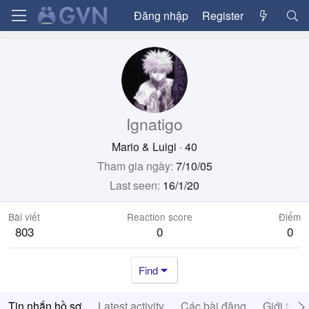
Đăng nhập
Register
Ignatigo
Mario & Luigi
·
40
Tham gia ngày
7/10/05
Last seen
16/1/20
Bài viết
Reaction score
Điểm
803
0
0
Find
Tin nhắn hồ sơ
Latest activity
Các bài đăng
Giới thiệ