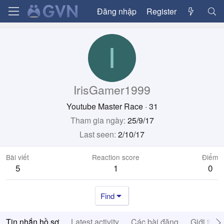
Đăng nhập
Register
I
IrisGamer1999
Youtube Master Race
·
31
Tham gia ngày
25/9/17
Last seen
2/10/17
Bài viết
Reaction score
Điểm
5
1
0
Find
Tin nhắn hồ sơ
Latest activity
Các bài đăng
Giới thiệ