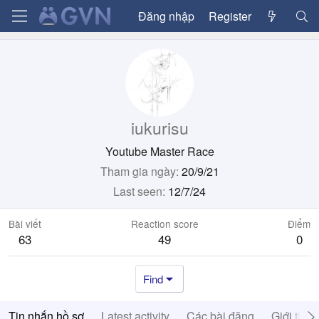
Đăng nhập
Register
iukurisu
Youtube Master Race
Tham gia ngày
20/9/21
Last seen
12/7/24
Bài viết
Reaction score
Điểm
63
49
0
Find
Tin nhắn hồ sơ
Latest activity
Các bài đăng
Giới thiệ