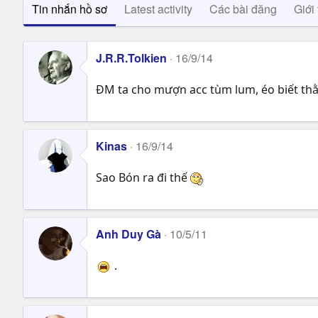
Tin nhắn hồ sơ
Latest activity
Các bài đăng
Giới 
J.R.R.Tolkien
16/9/14
ĐM ta cho mượn acc tùm lum, éo biết thằ
Kinas
16/9/14
Sao Bón ra đi thế
Anh Duy Gà
10/5/11
.