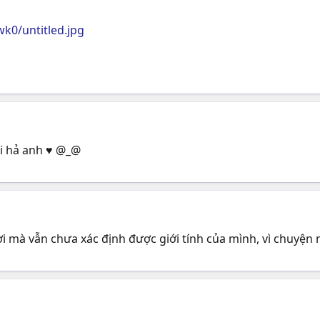
k0/untitled.jpg
tối hả anh ♥ @_@
 mà vẫn chưa xác định được giới tính của mình, vì chuyện