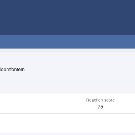
loemfontein
Reaction score
75