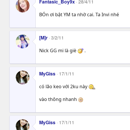
Fantasic_Boy9x
28/4/11
BÓn ơi bật YM ta nhờ cai. Ta Invi nhé
[M]r
3/2/11
Nick GG mi là giè
.
MyGiss
17/1/11
có lão keo với 2ku này
vào thông nhanh
MyGiss
17/1/11