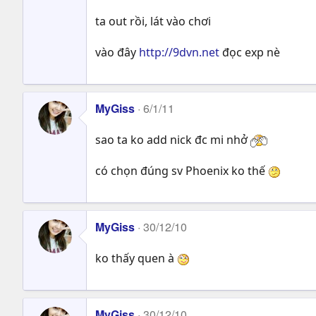
ta out rồi, lát vào chơi
vào đây
http://9dvn.net
đọc exp nè
MyGiss
6/1/11
sao ta ko add nick đc mi nhở
có chọn đúng sv Phoenix ko thế
MyGiss
30/12/10
ko thấy quen à
MyGiss
30/12/10