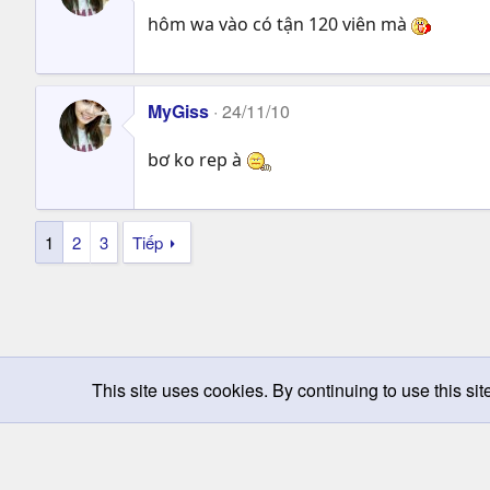
hôm wa vào có tận 120 viên mà
MyGiss
24/11/10
bơ ko rep à
1
2
3
Tiếp
This site uses cookies. By continuing to use this sit
Chọn giao diện
Change width