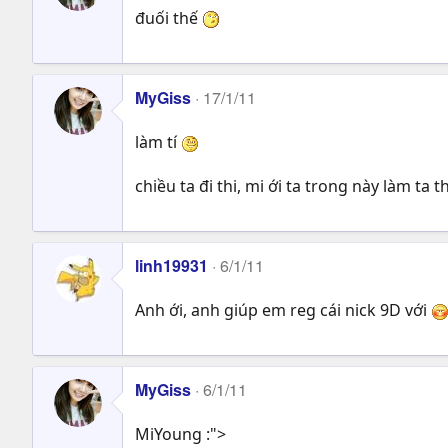
đuối thế
MyGiss
17/1/11
làm tí
chiều ta đi thi, mi ới ta trong này làm ta t
linh19931
6/1/11
Anh ới, anh giúp em reg cái nick 9D với
MyGiss
6/1/11
MiYoung :">