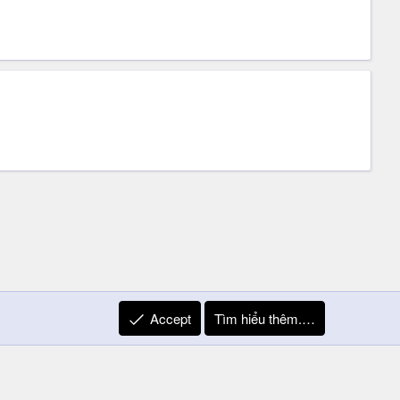
Accept
Tìm hiểu thêm.…
R
Liên hệ
Quy định và Nội quy
Privacy Policy
Trợ giúp
S
S