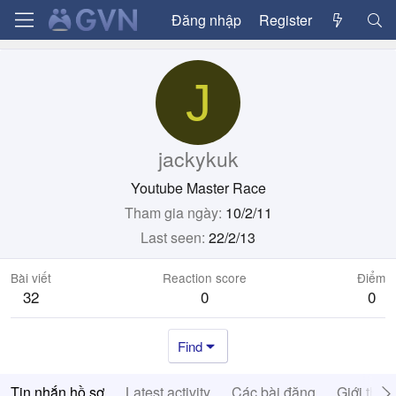
Đăng nhập
Register
J
jackykuk
Youtube Master Race
Tham gia ngày
10/2/11
Last seen
22/2/13
Bài viết
Reaction score
Điểm
32
0
0
Find
Tin nhắn hồ sơ
Latest activity
Các bài đăng
Giới thiệ