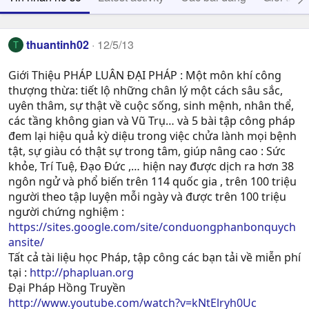
thuantinh02
12/5/13
T
Giới Thiệu PHÁP LUÂN ĐẠI PHÁP : Một môn khí công
thượng thừa: tiết lộ những chân lý một cách sâu sắc,
uyên thâm, sự thật về cuộc sống, sinh mệnh, nhân thể,
các tầng không gian và Vũ Trụ… và 5 bài tập công pháp
đem lại hiệu quả kỳ diệu trong việc chửa lành mọi bệnh
tật, sự giàu có thật sự trong tâm, giúp nâng cao : Sức
khỏe, Trí Tuệ, Ðạo Ðức ,… hiện nay được dịch ra hơn 38
ngôn ngử và phổ biến trên 114 quốc gia , trên 100 triệu
người theo tập luyện mỗi ngày và được trên 100 triệu
người chứng nghiệm :
https://sites.google.com/site/conduongphanbonquych
ansite/
Tất cả tài liệu học Pháp, tập công các bạn tải về miễn phí
tại :
http://phapluan.org
Đại Pháp Hồng Truyền
http://www.youtube.com/watch?v=kNtElryh0Uc