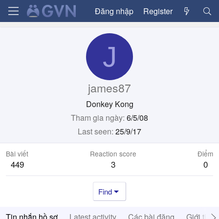
Đăng nhập
Register
J
james87
Donkey Kong
Tham gia ngày
6/5/08
Last seen
25/9/17
Bài viết
Reaction score
Điểm
449
3
0
Find
Tin nhắn hồ sơ
Latest activity
Các bài đăng
Giới thiệ