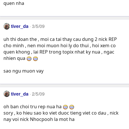
quen nha
tiver_da
3/5/09
uh thi doan the , moi ca tai thay cau dung 2 nick REP
cho minh , nen moi muon hoi ly do thui , hoi xem co
quen khong , lai REP trong topix nhat ky nua , ngac
nhien qua
sao ngu muon vay
tiver_da
2/5/09
oh ban choi tru rep nua ha
sory , ko hieu sao ko viet duoc tieng viet co dau , nick
nay voi nick Nhocpooh la mot ha