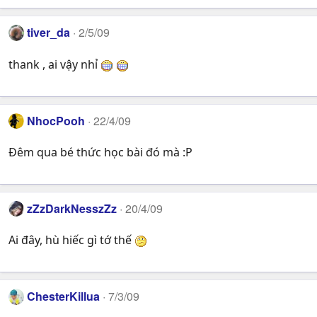
tiver_da
2/5/09
thank , ai vậy nhỉ
NhocPooh
22/4/09
Đêm qua bé thức học bài đó mà :P
zZzDarkNesszZz
20/4/09
Ai đây, hù hiếc gì tớ thế
ChesterKillua
7/3/09