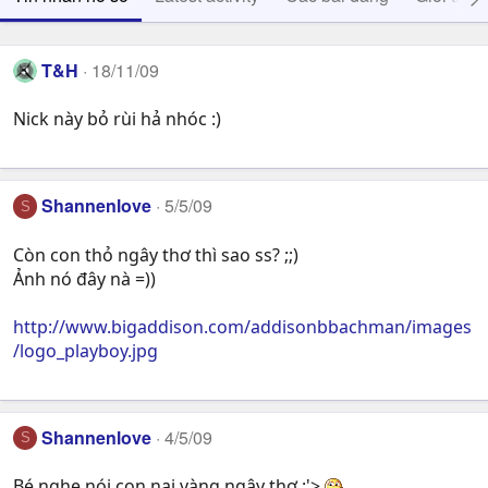
T&H
18/11/09
Nick này bỏ rùi hả nhóc :)
Shannenlove
5/5/09
S
Còn con thỏ ngây thơ thì sao ss? ;;)
Ảnh nó đây nà =))
http://www.bigaddison.com/addisonbbachman/images
/logo_playboy.jpg
Shannenlove
4/5/09
S
Bé nghe nói con nai vàng ngây thơ :'>