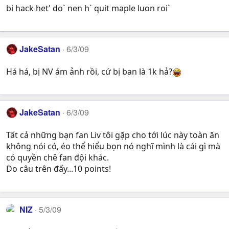
bi hack het' do` nen h` quit maple luon roi`
JakeSatan
6/3/09
Há há, bị NV ám ảnh rồi, cứ bị ban là 1k hả?
JakeSatan
6/3/09
Tất cả những bạn fan Liv tôi gặp cho tới lúc này toàn ăn
không nói có, éo thể hiểu bọn nó nghĩ mình là cái gì mà
có quyền chê fan đội khác.
Do câu trên đấy...10 points!
NIZ
5/3/09