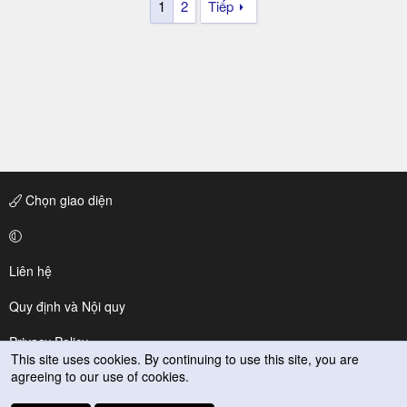
1
2
Tiếp
Chọn giao diện
Liên hệ
Quy định và Nội quy
Privacy Policy
This site uses cookies. By continuing to use this site, you are
agreeing to our use of cookies.
Trợ giúp