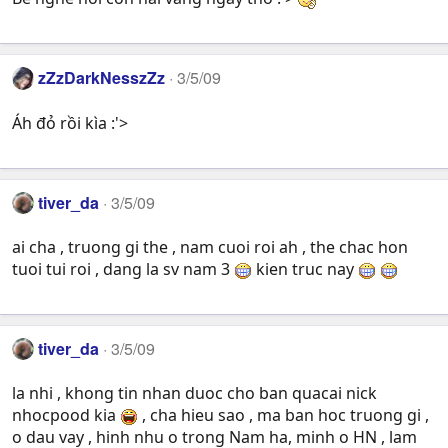
zZzDarkNesszZz
3/5/09
Áh đỏ rồi kìa :'>
tiver_da
3/5/09
ai cha , truong gi the , nam cuoi roi ah , the chac hon
tuoi tui roi , dang la sv nam 3
kien truc nay
tiver_da
3/5/09
la nhi , khong tin nhan duoc cho ban quacai nick
nhocpood kia
, cha hieu sao , ma ban hoc truong gi ,
o dau vay , hinh nhu o trong Nam ha, minh o HN , lam