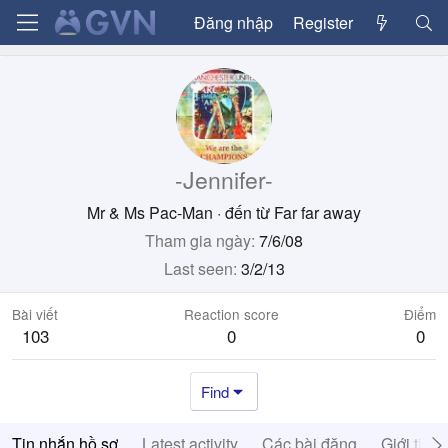
Đăng nhập
Register
-Jennifer-
Mr & Ms Pac-Man
·
đến từ
Far far away
Tham gia ngày
7/6/08
Last seen
3/2/13
Bài viết
Reaction score
Điểm
103
0
0
Find
Tin nhắn hồ sơ
Latest activity
Các bài đăng
Giới thiệ