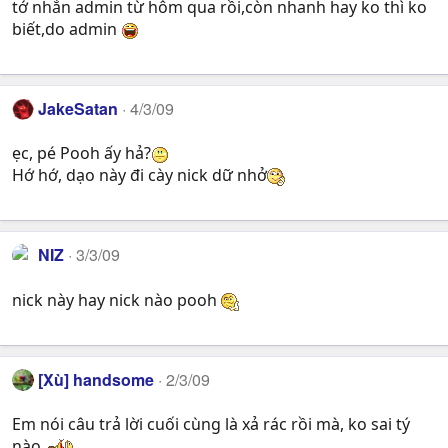
tớ nhắn admin từ hôm qua rồi,còn nhanh hay ko thì ko
biết,do admin
JakeSatan
4/3/09
ẹc, pé Pooh ấy hả?
Hớ hớ, dạo này đi cày nick dữ nhở
NIZ
3/3/09
nick này hay nick nào pooh
[Xù] handsome
2/3/09
Em nói câu trả lời cuối cùng là xả rác rồi mà, ko sai tý
nào