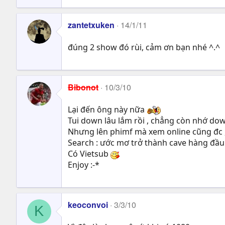
zantetxuken
14/1/11
đúng 2 show đó rùi, cảm ơn bạn nhé ^.^
Bibonot
10/3/10
Lại đến ông này nữa
Tui down lâu lắm rồi , chẳng còn nhớ d
Nhưng lên phimf mà xem online cũng đc 
Search : ước mơ trở thành cave hàng đầ
Có Vietsub
Enjoy :-*
keoconvoi
3/3/10
K