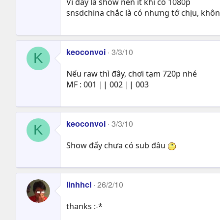
Vì đây là show nên ít khi có 1080p
snsdchina chắc là có nhưng tớ chịu, khô
keoconvoi
3/3/10
K
Nếu raw thì đây, chơi tạm 720p nhé
MF : 001 || 002 || 003
keoconvoi
3/3/10
K
Show đấy chưa có sub đâu
linhhcl
26/2/10
thanks :-*