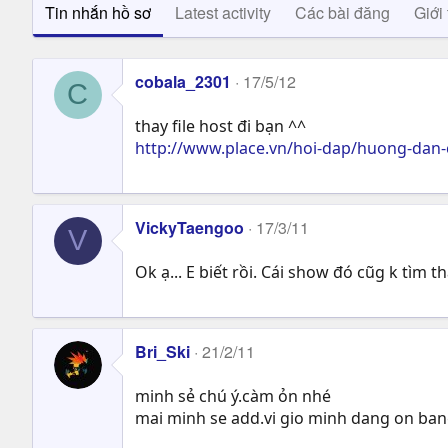
Tin nhắn hồ sơ
Latest activity
Các bài đăng
Giới 
cobala_2301
17/5/12
C
thay file host đi bạn ^^
http://www.place.vn/hoi-dap/huong-dan-
VickyTaengoo
17/3/11
V
Ok ạ... E biết rồi. Cái show đó cũg k tìm 
Bri_Ski
21/2/11
minh sẻ chú ý.càm ỏn nhé
mai minh se add.vi gio minh dang on ban