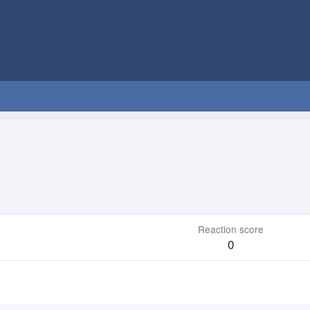
Reaction score
0