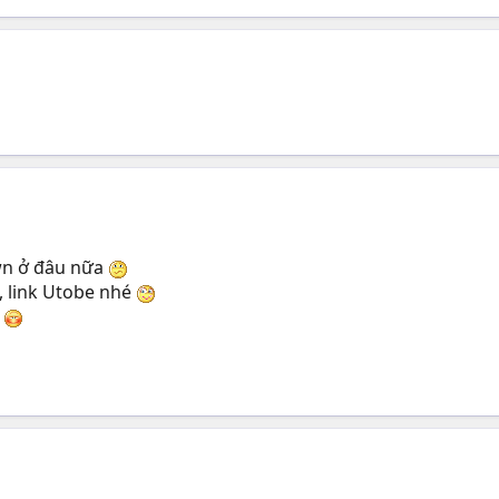
own ở đâu nữa
, link Utobe nhé
u