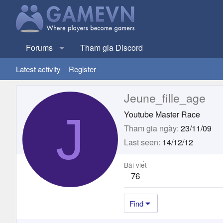
Forums
Tham gia Discord
Latest activity
Register
Jeune_fille_age
J
Youtube Master Race
Tham gia ngày
23/11/09
Last seen
14/12/12
Bài viết
76
Find