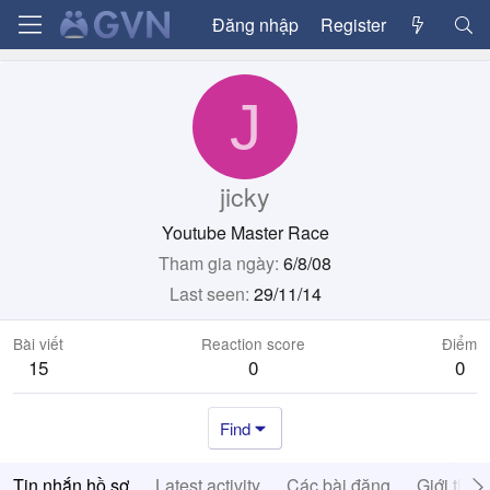
Đăng nhập
Register
J
jicky
Youtube Master Race
Tham gia ngày
6/8/08
Last seen
29/11/14
Bài viết
Reaction score
Điểm
15
0
0
Find
Tin nhắn hồ sơ
Latest activity
Các bài đăng
Giới thiệ