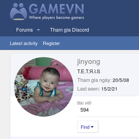
Forums
Tham gia Discord
Latest activity
Register
jinyong
T.E.T.Я.I.S
Tham gia ngày
20/5/08
Last seen
15/2/21
Bài viết
594
Find