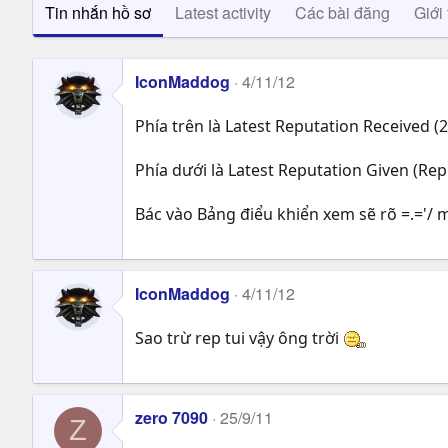
Tin nhắn hồ sơ
Latest activity
Các bài đăng
Giới 
IconMaddog
4/11/12
Phía trên là Latest Reputation Received (
Phía dưới là Latest Reputation Given (Re
Bác vào Bảng điểu khiển xem sẽ rõ =.='/ 
IconMaddog
4/11/12
Sao trừ rep tui vậy ông trời
zero 7090
25/9/11
Z