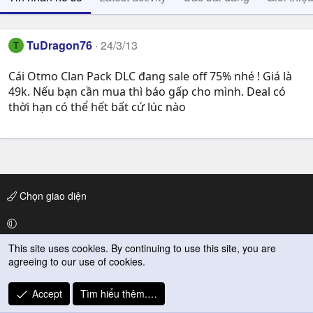
TuDragon76
24/3/13
T
Cái Otmo Clan Pack DLC đang sale off 75% nhé ! Giá là
49k. Nếu bạn cần mua thì báo gấp cho mình. Deal có
thời hạn có thể hết bất cứ lúc nào
Chọn giao diện
This site uses cookies. By continuing to use this site, you are
Liên hệ
agreeing to our use of cookies.
Quy định và Nội quy
Accept
Tìm hiểu thêm.…
Privacy Policy