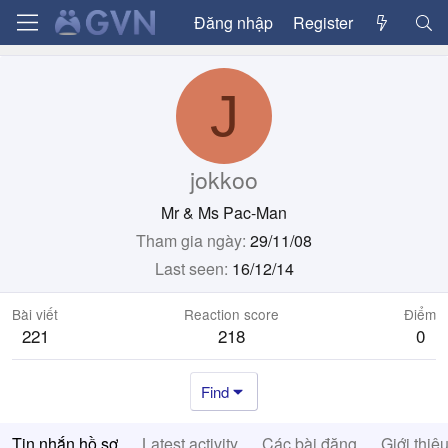
Đăng nhập
Register
J
jokkoo
Mr & Ms Pac-Man
Tham gia ngày
29/11/08
Last seen
16/12/14
Bài viết
Reaction score
Điểm
221
218
0
Find
Tin nhắn hồ sơ
Latest activity
Các bài đăng
Giới thiệ