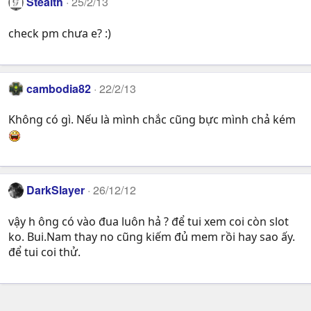
Stealth
25/2/13
check pm chưa e? :)
cambodia82
22/2/13
Không có gì. Nếu là mình chắc cũng bực mình chả kém
DarkSlayer
26/12/12
vậy h ông có vào đua luôn hả ? để tui xem coi còn slot
ko. Bui.Nam thay no cũng kiếm đủ mem rồi hay sao ấy.
để tui coi thử.