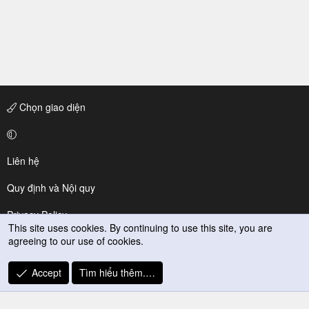
Chọn giao diện
Liên hệ
Quy định và Nội quy
Privacy Policy
This site uses cookies. By continuing to use this site, you are
agreeing to our use of cookies.
Trợ giúp
R
Accept
Tìm hiểu thêm.…
S
S