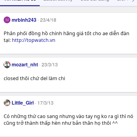
mrbinh243
23/4/18
M
Phân phối đồng hồ chính hãng giá tốt cho ae diễn đàn
tại:
http://topwatch.vn
mozart_nht
23/3/13
closed thôi chứ del làm chi
Little_Girl
17/3/13
Có những thứ cao sang nhưng vào tay ng ko ra gì thì nó
cũng trở thành thấp hèn như bản thân họ thôi ^^