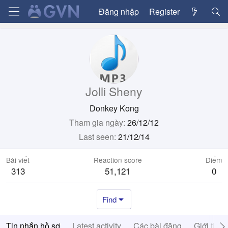
Đăng nhập
Register
Jolli Sheny
Donkey Kong
Tham gia ngày
26/12/12
Last seen
21/12/14
Bài viết
Reaction score
Điểm
313
51,121
0
Find
Tin nhắn hồ sơ
Latest activity
Các bài đăng
Giới thiệ