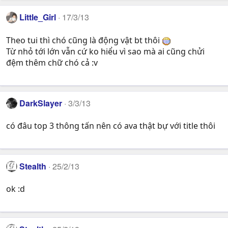
Little_Girl
17/3/13
Theo tui thì chó cũng là động vật bt thôi
Từ nhỏ tới lớn vẫn cứ ko hiểu vì sao mà ai cũng chửi
đệm thêm chữ chó cả :v
DarkSlayer
3/3/13
có đâu top 3 thông tấn nên có ava thật bự với title thôi
Stealth
25/2/13
ok :d