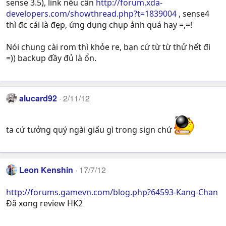
sense 3.5), link nếu cần
http://forum.xda-
developers.com/showthread.php?t=1839004
, sense4
thì đc cái là đẹp, ứng dụng chụp ảnh quá hay =,=!
Nói chung cài rom thì khỏe re, bạn cứ từ từ thử hết đi
=)) backup đầy đủ là ổn.
alucard92
2/11/12
ta cứ tưởng quý ngài giấu gì trong sign chứ
Leon Kenshin
17/7/12
http://forums.gamevn.com/blog.php?64593-Kang-Chan
Đã xong review HK2