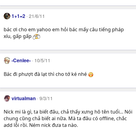
1+1=2
21/6/11
bác ơi cho em yahoo em hỏi bác mấy câu tiếng pháp
xíu, gấp gấp
-Cenlee-
10/5/11
Bác đi phượt đà lạt thì cho tớ ké nhé
virtualman
9/3/11
Nick mi là gì, ta biết đâu, chả thấy xưng hô tên tuổi... Nói
chung cũng chả biết ai nữa. Mà ta đâu có offline, chắc
add lỗi rồi. Ném nick đưa ta nào.