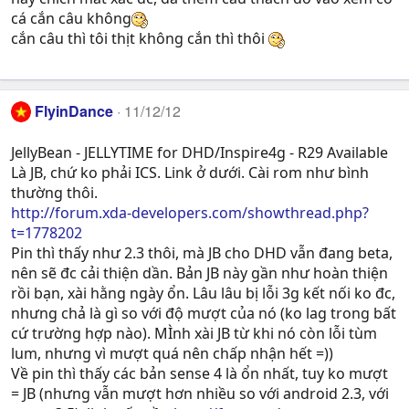
cá cắn câu không
cắn câu thì tôi thịt không cắn thì thôi
FlyinDance
11/12/12
JellyBean - JELLYTIME for DHD/Inspire4g - R29 Available
Là JB, chứ ko phải ICS. Link ở dưới. Cài rom như bình
thường thôi.
http://forum.xda-developers.com/showthread.php?
t=1778202
Pin thì thấy như 2.3 thôi, mà JB cho DHD vẫn đang beta,
nên sẽ đc cải thiện dần. Bản JB này gần như hoàn thiện
rồi bạn, xài hằng ngày ổn. Lâu lâu bị lỗi 3g kết nối ko đc,
nhưng chả là gì so với độ mượt của nó (ko lag trong bất
cứ trường hợp nào). MÌnh xài JB từ khi nó còn lỗi tùm
lum, nhưng vì mượt quá nên chấp nhận hết =))
Về pin thì thấy các bản sense 4 là ổn nhất, tuy ko mượt
= JB (nhưng vẫn mượt hơn nhiều so với android 2.3, với