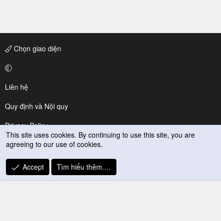
Chọn giao diện
Liên hệ
Quy định và Nội quy
Privacy Policy
This site uses cookies. By continuing to use this site, you are
agreeing to our use of cookies.
Trợ giúp
R
Accept
Tìm hiểu thêm.…
S
S