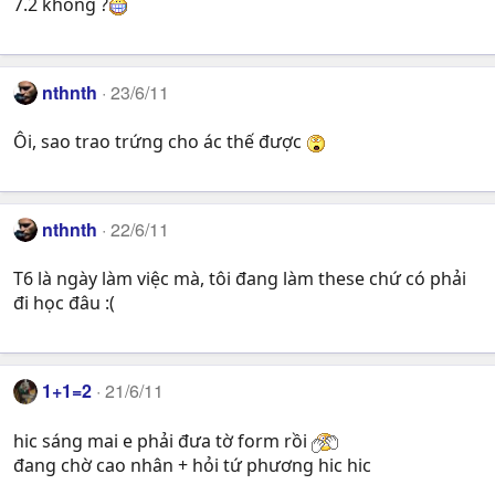
7.2 không ?
nthnth
23/6/11
Ôi, sao trao trứng cho ác thế được
nthnth
22/6/11
T6 là ngày làm việc mà, tôi đang làm these chứ có phải
đi học đâu :(
1+1=2
21/6/11
hic sáng mai e phải đưa tờ form rồi
đang chờ cao nhân + hỏi tứ phương hic hic