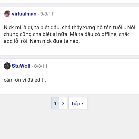
virtualman
9/3/11
Nick mi là gì, ta biết đâu, chả thấy xưng hô tên tuổi... Nói
chung cũng chả biết ai nữa. Mà ta đâu có offline, chắc
add lỗi rồi. Ném nick đưa ta nào.
StuWolf
8/3/11
cám ơn vì đã edit .
1
2
Tiếp