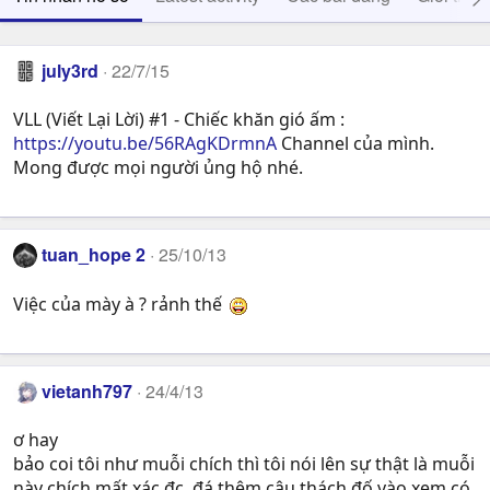
july3rd
22/7/15
VLL (Viết Lại Lời) #1 - Chiếc khăn gió ấm :
https://youtu.be/56RAgKDrmnA
Channel của mình.
Mong được mọi người ủng hộ nhé.
tuan_hope 2
25/10/13
Việc của mày à ? rảnh thế
vietanh797
24/4/13
ơ hay
bảo coi tôi như muỗi chích thì tôi nói lên sự thật là muỗi
này chích mất xác đc, đá thêm câu thách đố vào xem có