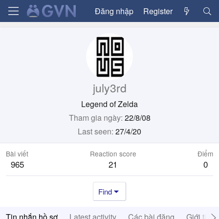
Đăng nhập
Register
july3rd
Legend of Zelda
Tham gia ngày
22/8/08
Last seen
27/4/20
Bài viết
Reaction score
Điểm
965
21
0
Find
Tin nhắn hồ sơ
Latest activity
Các bài đăng
Giới thiệ