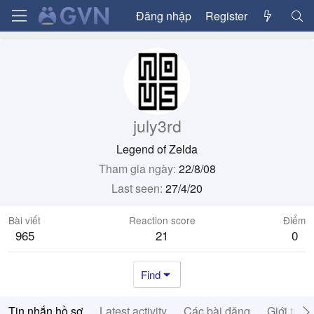
Đăng nhập
Register
july3rd
Legend of Zelda
Tham gia ngày
22/8/08
Last seen
27/4/20
Bài viết
Reaction score
Điểm
965
21
0
Find
Tin nhắn hồ sơ
Latest activity
Các bài đăng
Giới thiệ