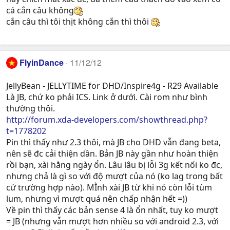
cá cắn câu không
cắn câu thì tôi thịt không cắn thì thôi
FlyinDance
11/12/12
JellyBean - JELLYTIME for DHD/Inspire4g - R29 Available
Là JB, chứ ko phải ICS. Link ở dưới. Cài rom như bình
thường thôi.
http://forum.xda-developers.com/showthread.php?
t=1778202
Pin thì thấy như 2.3 thôi, mà JB cho DHD vẫn đang beta,
nên sẽ đc cải thiện dần. Bản JB này gần như hoàn thiện
rồi bạn, xài hằng ngày ổn. Lâu lâu bị lỗi 3g kết nối ko đc,
nhưng chả là gì so với độ mượt của nó (ko lag trong bất
cứ trường hợp nào). MÌnh xài JB từ khi nó còn lỗi tùm
lum, nhưng vì mượt quá nên chấp nhận hết =))
Về pin thì thấy các bản sense 4 là ổn nhất, tuy ko mượt
= JB (nhưng vẫn mượt hơn nhiều so với android 2.3, với