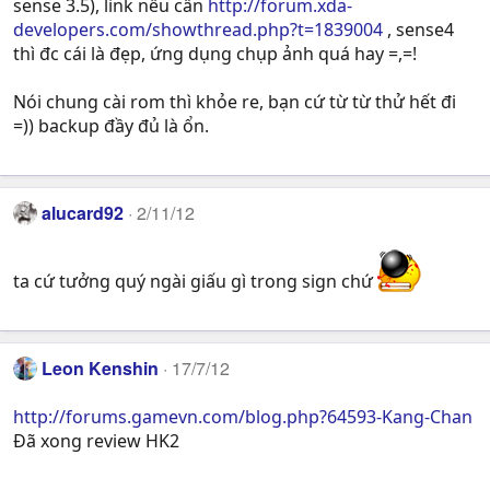
sense 3.5), link nếu cần
http://forum.xda-
developers.com/showthread.php?t=1839004
, sense4
thì đc cái là đẹp, ứng dụng chụp ảnh quá hay =,=!
Nói chung cài rom thì khỏe re, bạn cứ từ từ thử hết đi
=)) backup đầy đủ là ổn.
alucard92
2/11/12
ta cứ tưởng quý ngài giấu gì trong sign chứ
Leon Kenshin
17/7/12
http://forums.gamevn.com/blog.php?64593-Kang-Chan
Đã xong review HK2