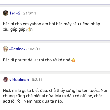
1+1=2
21/6/11
bác ơi cho em yahoo em hỏi bác mấy câu tiếng pháp
xíu, gấp gấp
-Cenlee-
10/5/11
Bác đi phượt đà lạt thì cho tớ ké nhé
virtualman
9/3/11
Nick mi là gì, ta biết đâu, chả thấy xưng hô tên tuổi... Nói
chung cũng chả biết ai nữa. Mà ta đâu có offline, chắc
add lỗi rồi. Ném nick đưa ta nào.