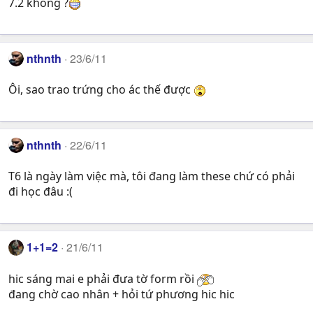
7.2 không ?
nthnth
23/6/11
Ôi, sao trao trứng cho ác thế được
nthnth
22/6/11
T6 là ngày làm việc mà, tôi đang làm these chứ có phải
đi học đâu :(
1+1=2
21/6/11
hic sáng mai e phải đưa tờ form rồi
đang chờ cao nhân + hỏi tứ phương hic hic