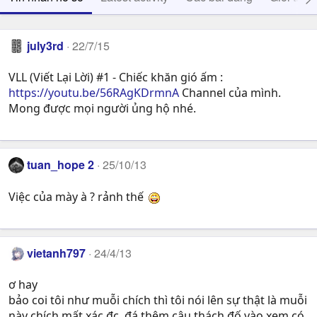
july3rd
22/7/15
VLL (Viết Lại Lời) #1 - Chiếc khăn gió ấm :
https://youtu.be/56RAgKDrmnA
Channel của mình.
Mong được mọi người ủng hộ nhé.
tuan_hope 2
25/10/13
Việc của mày à ? rảnh thế
vietanh797
24/4/13
ơ hay
bảo coi tôi như muỗi chích thì tôi nói lên sự thật là muỗi
này chích mất xác đc, đá thêm câu thách đố vào xem có