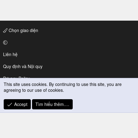
Chọn giao diện
Liên hệ
Quy định và Nội quy
Privacy Policy
This site uses cookies. By continuing to use this site, you are
agreeing to our use of cookies.
Trợ giúp
R
Accept
Tìm hiểu thêm.…
S
S