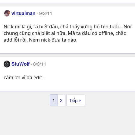
virtualman
9/3/11
Nick mi là gì, ta biết đâu, chả thấy xưng hô tên tuổi... Nói
chung cũng chả biết ai nữa. Mà ta đâu có offline, chắc
add lỗi rồi. Ném nick đưa ta nào.
StuWolf
8/3/11
cám ơn vì đã edit .
1
2
Tiếp