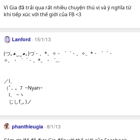
Vì Gia đã trải qua rất nhiều chuyện thú vị và ý nghĩa từ
khi tiếp xúc với thế giới của FB <3
Lanford
15/1/13
(づ｡◕‿‿◕｡)づ・。*。✧・゜゜・。✧。*・゜゜・
✧。・゜゜・。*。・゜…
／l、
（ﾟ､ ｡ ７ ~Nyan~
l、 ~ヽ
じしf_, )ノ
phanthieugia
8/1/13