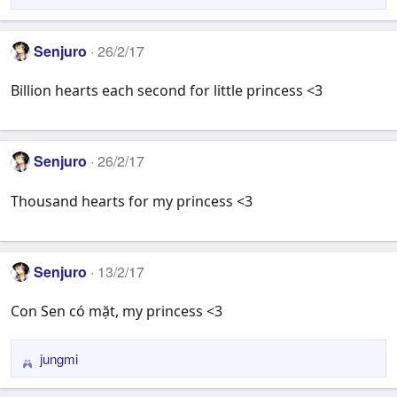
n
s
Senjuro
:
26/2/17
Billion hearts each second for little princess <3
Senjuro
26/2/17
Thousand hearts for my princess <3
Senjuro
13/2/17
Con Sen có mặt, my princess <3
jungmi
R
e