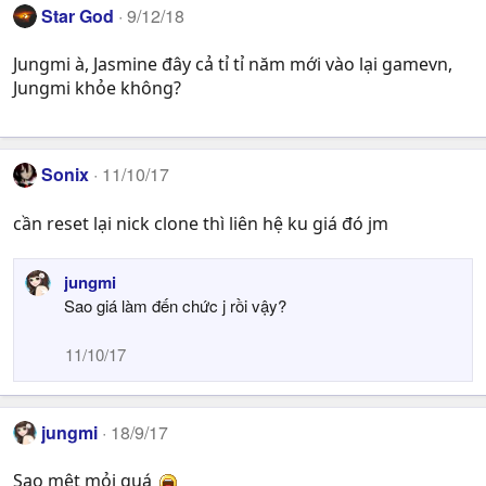
s
Star God
9/12/18
:
Jungmi à, Jasmine đây cả tỉ tỉ năm mới vào lại gamevn,
Jungmi khỏe không?
Sonix
11/10/17
cần reset lại nick clone thì liên hệ ku giá đó jm
jungmi
Sao giá làm đến chức j rồi vậy?
11/10/17
jungmi
18/9/17
Sao mệt mỏi quá