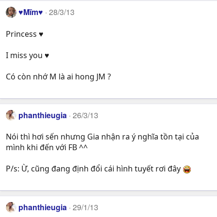
a
♥Mĩm♥
28/3/13
c
t
Princess ♥
i
o
n
I miss you ♥
s
:
Có còn nhớ M là ai hong JM ?
phanthieugia
26/3/13
Nói thì hơi sến nhưng Gia nhận ra ý nghĩa tồn tại của
mình khi đến với FB ^^
P/s: Ừ, cũng đang định đổi cái hình tuyết rơi đây
phanthieugia
29/1/13