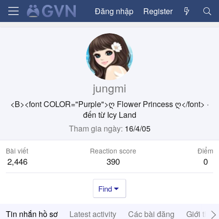
Đăng nhập
Register
jungmi
<B><font COLOR="Purple">ღ Flower Princess ღ</font>
·
đến từ
Icy Land
Tham gia ngày
16/4/05
Bài viết
Reaction score
Điểm
2,446
390
0
Find
Tin nhắn hồ sơ
Latest activity
Các bài đăng
Giới thiệ