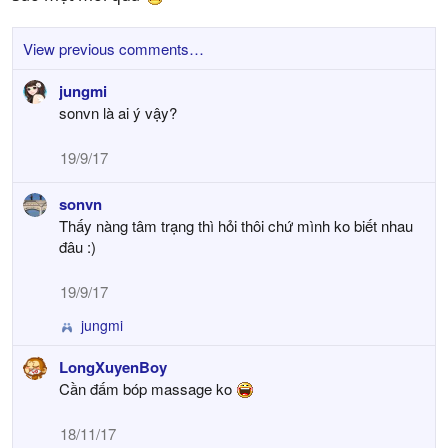
View previous comments…
jungmi
sonvn là ai ý vậy?
19/9/17
sonvn
Thấy nàng tâm trạng thì hỏi thôi chứ mình ko biết nhau
đâu :)
19/9/17
jungmi
R
e
LongXuyenBoy
a
Cần đấm bóp massage ko
c
t
i
18/11/17
o