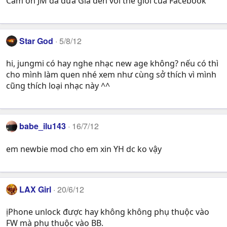
Cám ơn JM đã đưa Gia đến với thế giới của Facebook
Star God
5/8/12
hi, jungmi có hay nghe nhạc new age không? nếu có thì
cho mình làm quen nhé xem như cùng sở thích vì mình
cũng thích loại nhạc này ^^
babe_ilu143
16/7/12
em newbie mod cho em xin YH dc ko vậy
LAX Girl
20/6/12
ịPhone unlock được hay không không phụ thuộc vào
FW mà phụ thuộc vào BB.