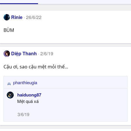
Rinie
26/6/22
BÙM
Diệp Thanh
2/6/19
Cậu ơi, sao cậu mệt mỏi thế...
phanthieugia
R
e
haiduong87
a
Mệt quá xá
c
t
3/6/19
i
o
n