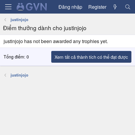
Đăng nhập
Register
justinjojo
Điểm thưởng dành cho justinjojo
justinjojo has not been awarded any trophies yet.
Tổng điểm: 0
Xem tất cả thành tích có thể đạt được
justinjojo