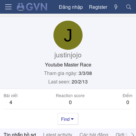
Đăng nhập
Register
J
justinjojo
Youtube Master Race
Tham gia ngày
3/3/08
Last seen
20/2/13
Bài viết
Reaction score
Điểm
4
0
0
Find
Tin nhắn hồ sơ
Latest activity
Các bài đăng
Giới thiệ