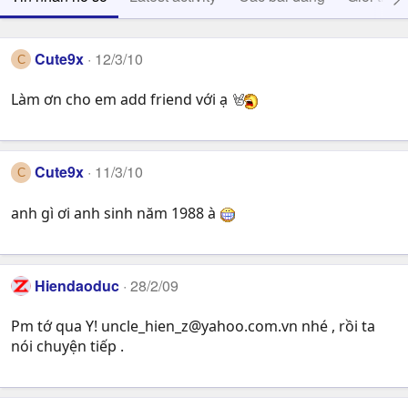
Cute9x
12/3/10
C
Làm ơn cho em add friend với ạ
Cute9x
11/3/10
C
anh gì ơi anh sinh năm 1988 à
Hiendaoduc
28/2/09
Pm tớ qua Y!
uncle_hien_z@yahoo.com.vn
nhé , rồi ta
nói chuyện tiếp .