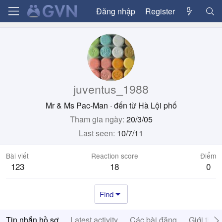
Đăng nhập
Register
juventus_1988
Mr & Ms Pac-Man
·
đến từ
Hà Lội phố
Tham gia ngày
20/3/05
Last seen
10/7/11
Bài viết
Reaction score
Điểm
123
18
0
Find
Tin nhắn hồ sơ
Latest activity
Các bài đăng
Giới thiệ