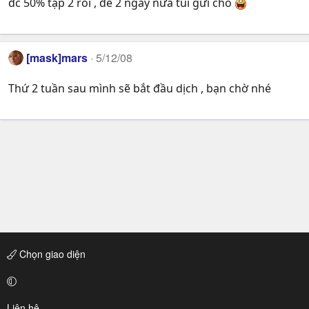
đc 50% tập 2 rồi , để 2 ngày nữa tui gửi cho
[mask]mars
5/12/08
Thứ 2 tuần sau mình sẽ bắt đầu dịch , bạn chờ nhé
Chọn giao diện
Liên hệ