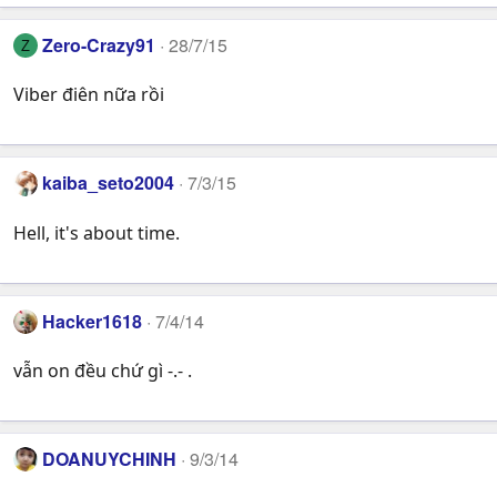
Zero-Crazy91
28/7/15
Z
Viber điên nữa rồi
kaiba_seto2004
7/3/15
Hell, it's about time.
Hacker1618
7/4/14
vẫn on đều chứ gì -.- .
DOANUYCHINH
9/3/14