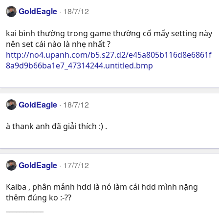
GoldEagle
18/7/12
kai bình thường trong game thường cố mấy setting này
nên set cái nào là nhẹ nhất ?
http://no4.upanh.com/b5.s27.d2/e45a805b116d8e6861f
8a9d9b66ba1e7_47314244.untitled.bmp
GoldEagle
18/7/12
à thank anh đã giải thích :) .
GoldEagle
17/7/12
Kaiba , phân mảnh hdd là nó làm cái hdd mình nặng
thêm đúng ko :-??
___________