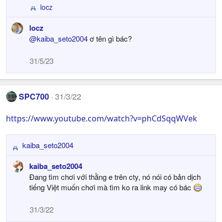
locz
R
e
locz
a
@kaiba_seto2004
ơ tên gì bác?
c
t
i
31/5/23
o
n
s
SPC700
:
31/3/22
https://www.youtube.com/watch?v=phCdSqqWVek
kaiba_seto2004
R
e
kaiba_seto2004
a
Đang tìm chơi với thằng e trên cty, nó nói có bản dịch
c
tiếng Việt muốn chơi mà tìm ko ra link may có bác
t
i
31/3/22
o