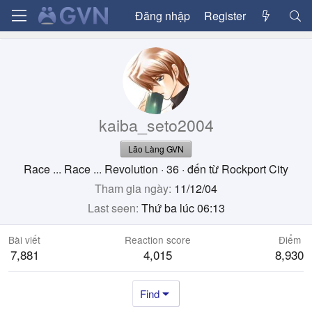
Đăng nhập
Register
kaiba_seto2004
Lão Làng GVN
Race ... Race ... Revolution
·
36
·
đến từ
Rockport City
Tham gia ngày
11/12/04
Last seen
Thứ ba lúc 06:13
Bài viết
Reaction score
Điểm
7,881
4,015
8,930
Find