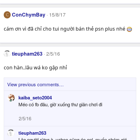
n
s
:
ConChymBay
15/8/17
C
cám ơn vì đã chỉ cho tui người bán thẻ psn plus nhé
tieupham263
2/5/16
con hàn..lâu wá ko gập nhỉ
View previous comments…
kaiba_seto2004
Méo có fb đâu, giờ xuống thư giãn chơi đi
2/5/16
tieupham263
Lão người rừng à..yahoo cũng éo onl..muốn chém gió