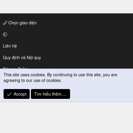
Chọn giao diện
Liên hệ
Quy định và Nội quy
Privacy Policy
This site uses cookies. By continuing to use this site, you are
agreeing to our use of cookies.
Trợ giúp
R
Accept
Tìm hiểu thêm.…
S
S