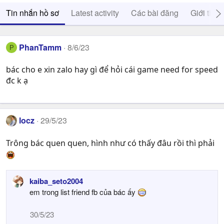
Tin nhắn hồ sơ
Latest activity
Các bài đăng
Giới thiệ
PhanTamm
8/6/23
P
bác cho e xin zalo hay gì để hỏi cái game need for speed
đc k ạ
locz
29/5/23
Trông bác quen quen, hình như có thấy đâu rồi thì phải
kaiba_seto2004
em trong list friend fb của bác ấy
30/5/23