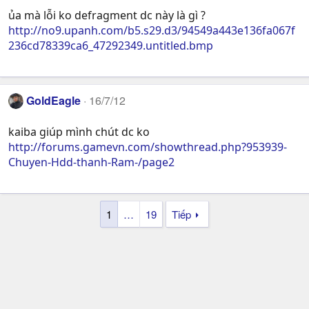
ủa mà lỗi ko defragment dc này là gì ?
http://no9.upanh.com/b5.s29.d3/94549a443e136fa067f
236cd78339ca6_47292349.untitled.bmp
GoldEagle
16/7/12
kaiba giúp mình chút dc ko
http://forums.gamevn.com/showthread.php?953939-
Chuyen-Hdd-thanh-Ram-/page2
1
…
19
Tiếp