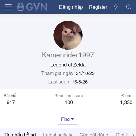
Đăng nhập
Register
Kamenrider1997
Legend of Zelda
Tham gia ngày
31/10/23
Last seen
16/5/26
Bài viết
Reaction score
Điểm
917
100
1,330
Find
Tin nhắn hồ sơ
Latest activity
Các bài đăng
Giới thiệ