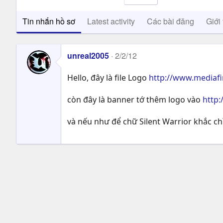
Tin nhắn hồ sơ
Latest activity
Các bài đăng
Giới 
unreal2005
2/2/12
Hello, đây là file Logo
http://www.mediaf
còn đây là banner tớ thêm logo vào
http
và nếu như để chữ Silent Warrior khắc ch