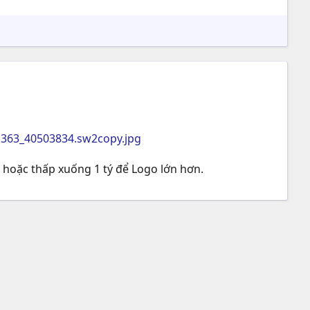
a363_40503834.sw2copy.jpg
i hoặc thấp xuống 1 tý để Logo lớn hơn.