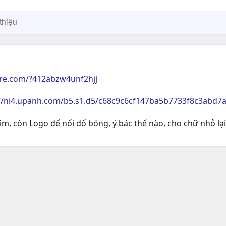
thiệu
ire.com/?412abzw4unf2hjj
://ni4.upanh.com/b5.s1.d5/c68c9c6cf147ba5b7733f8c3abd7
ìm, còn Logo để nổi đổ bóng, ý bác thế nào, cho chữ nhỏ lạ