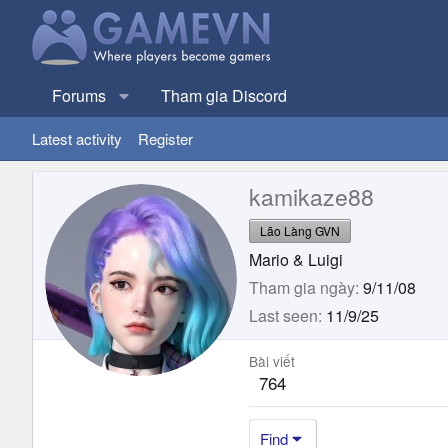
Forums
Tham gia Discord
Latest activity
Register
kamikaze88
Lão Làng GVN
Mario & Luigi
Tham gia ngày
9/11/08
Last seen
11/9/25
Bài viết
764
Find