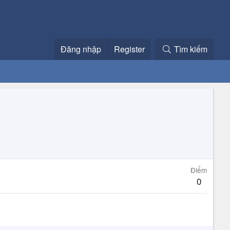
Đăng nhập
Register
Tìm kiếm
Điểm
0