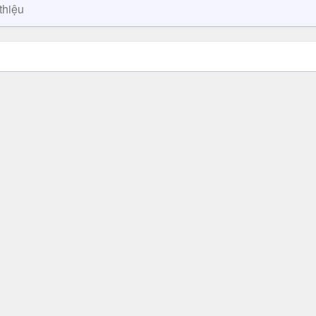
thiệu