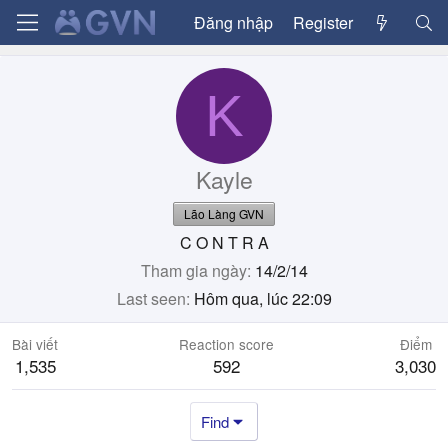
Đăng nhập
Register
K
Kayle
Lão Làng GVN
C O N T R A
Tham gia ngày
14/2/14
Last seen
Hôm qua, lúc 22:09
Bài viết
Reaction score
Điểm
1,535
592
3,030
Find