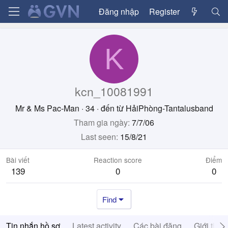
Đăng nhập
Register
K
kcn_10081991
Mr & Ms Pac-Man
·
34
·
đến từ
HảiPhòng-Tantalusband
Tham gia ngày
7/7/06
Last seen
15/8/21
Bài viết
Reaction score
Điểm
139
0
0
Find
Tin nhắn hồ sơ
Latest activity
Các bài đăng
Giới thiệ