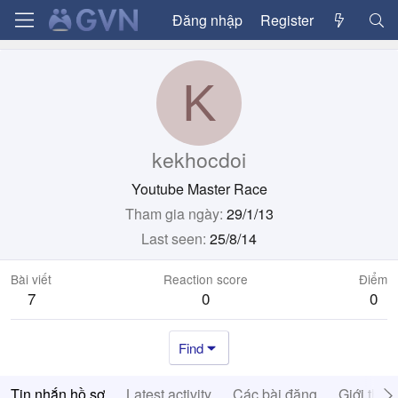
Đăng nhập
Register
K
kekhocdoi
Youtube Master Race
Tham gia ngày
29/1/13
Last seen
25/8/14
Bài viết
Reaction score
Điểm
7
0
0
Find
Tin nhắn hồ sơ
Latest activity
Các bài đăng
Giới thiệ