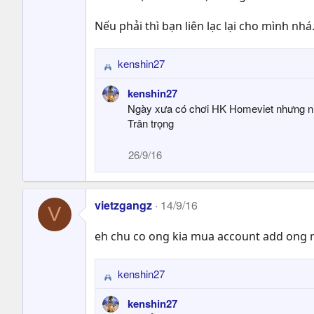
Nếu phải thì bạn liên lạc lại cho mình nhá
kenshin27
R
e
kenshin27
a
Ngày xưa có chơi HK Homeviet nhưng nic
c
Trân trọng
t
i
26/9/16
o
n
s
:
vietzgangz
14/9/16
V
eh chu co ong kia mua account add ong 
kenshin27
R
e
kenshin27
a