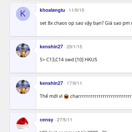
khoalangtu
11/9/15
K
set 8x chaos op sao vậy bạn? Giá sao pm
kenshin27
29/1/15
S> C13,C14 swd [10] HKUS
kenshin27
17/9/11
Thế mới vl
charrrrrrrrrrrrrrrrrrrrrrrrrr
censy
27/5/11