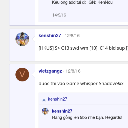
Kêu ổng add tui đi: IGN: KenNou
c
t
14/9/16
i
o
n
s
kenshin27
12/8/16
:
[HKUS] S> C13 swd wm [10], C14 bld sup [7
vietzgangz
12/8/16
V
duoc thi vao Game whisper Shadow9xx
kenshin27
R
e
kenshin27
a
Ráng gồng lên 9b5 nhé bạn. Regards!
c
t