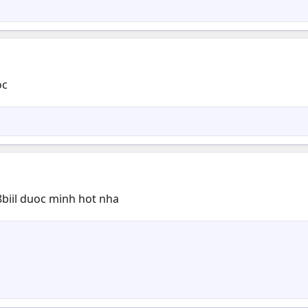
oc
8biil duoc minh hot nha