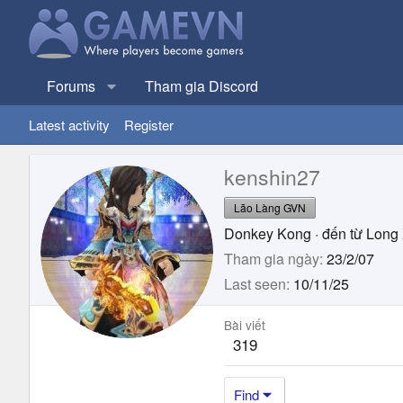
Forums
Tham gia Discord
Latest activity
Register
kenshin27
Lão Làng GVN
Donkey Kong
·
đến từ
Long
Tham gia ngày
23/2/07
Last seen
10/11/25
Bài viết
319
Find