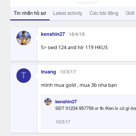
Tin nhắn hồ sơ
Latest activity
Các bài đăng
Giới 
kenshin27
18/4/18
S> swd 124 and hlr 119 HKUS
truang
10/3/17
T
mình mua gold , mua 3b nha bạn
kenshin27
SĐT 01234 957759 or fb /Ken.lx có gì ông
10/3/17