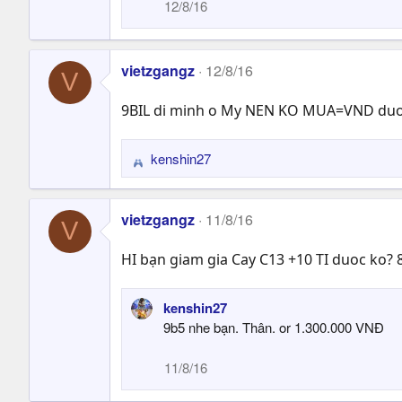
12/8/16
i
o
n
s
vietzgangz
12/8/16
V
:
9BIL di minh o My NEN KO MUA=VND du
kenshin27
R
e
a
vietzgangz
11/8/16
c
V
t
HI bạn giam gia Cay C13 +10 TI duoc ko? 
i
o
n
kenshin27
s
9b5 nhe bạn. Thân. or 1.300.000 VNĐ
:
11/8/16