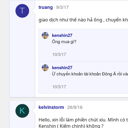
truang
9/3/17
T
giao dịch như thế nào hả ông , chuyển k
kenshin27
Ông mua gì?
10/3/17
kenshin27
Ừ chuyển khoản tài khoản Đông Á rồi và
10/3/17
kelvinstorm
26/9/16
K
Hello, xin lỗi làm phiền chút xíu. Mình 
Kenshin ( Kiếm chinh) không ?