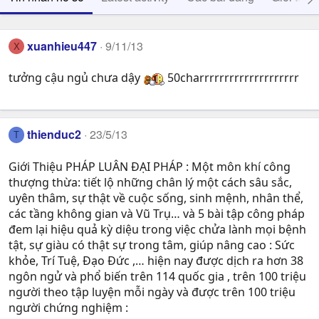
xuanhieu447
9/11/13
X
tưởng cậu ngủ chưa dậy
50charrrrrrrrrrrrrrrrrrrr
thienduc2
23/5/13
T
Giới Thiệu PHÁP LUÂN ĐẠI PHÁP : Một môn khí công
thượng thừa: tiết lộ những chân lý một cách sâu sắc,
uyên thâm, sự thật về cuộc sống, sinh mệnh, nhân thể,
các tầng không gian và Vũ Trụ… và 5 bài tập công pháp
đem lại hiệu quả kỳ diệu trong việc chửa lành mọi bệnh
tật, sự giàu có thật sự trong tâm, giúp nâng cao : Sức
khỏe, Trí Tuệ, Ðạo Ðức ,… hiện nay được dịch ra hơn 38
ngôn ngử và phổ biến trên 114 quốc gia , trên 100 triệu
người theo tập luyện mỗi ngày và được trên 100 triệu
người chứng nghiệm :