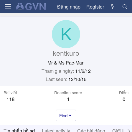
Đăng nhập
Register
K
kentkuro
Mr & Ms Pac-Man
Tham gia ngày
11/6/12
Last seen
13/10/15
Bài viết
Reaction score
Điểm
118
1
0
Find
Tin nhắn hồ sơ
Latest activity
Các bài đăng
Giới thiệ