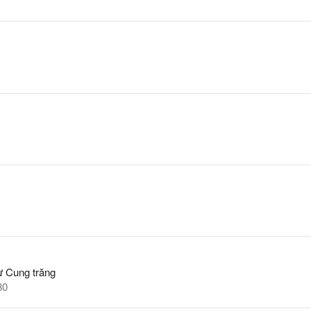
ừ
Cung trăng
80