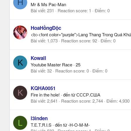
H
Mr & Ms Pac-Man
Bài viết
231
Reaction score
1
Điểm
0
HoaHồngĐộc
<b><font color="purple">Lang Thang Trong Quá Khứ
Bài viết
1,073
Reaction score
92
Điểm
0
Kowall
K
Youtube Master Race
·
25
Bài viết
32
Reaction score
0
Điểm
0
KQHA0051
K
Fire in the hole!
·
đến từ
СССР.США
Bài viết
2,641
Reaction score
2,744
Điểm
4,930
l3inden
L
T.E.T.Я.I.S
·
đến từ
-H-O-M-M-
Bài viết
583
Reaction score
1
Điểm
0