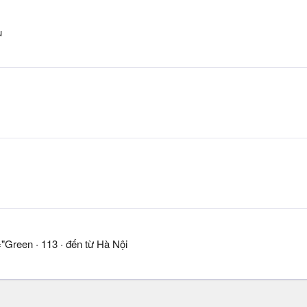
u
="Green
·
113
·
đến từ
Hà Nội