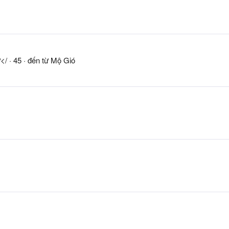
</
·
45
·
đến từ
Mộ Gió