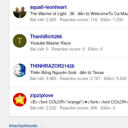
squall-leonheart
The Warrior of Light
·
36
·
đến từ
WelcomeTo Ca Ma
Bài viết
2,305
Reaction score
118
Điểm
7,230
ThanhBich266
T
Youtube Master Race
Bài viết
0
Reaction score
0
Điểm
0
THINHRAZOR21428
Thiên Bồng Nguyên Soái
·
đến từ
Texas
Bài viết
5,985
Reaction score
2,767
Điểm
5,630
zipziplove
<B><font COLOR="orange">♥</font><font COLOR
Bài viết
2,532
Reaction score
495
Điểm
0
khachphieudu