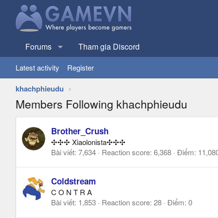
Forums
Tham gia Discord
Latest activity
Register
khachphieudu
Members Following khachphieudu
Brother_Crush
✣✣✣ Xiaolonista✣✣✣
Bài viết
7,634
Reaction score
6,368
Điểm
11,08
Coldstream
C O N T R A
Bài viết
1,853
Reaction score
28
Điểm
0