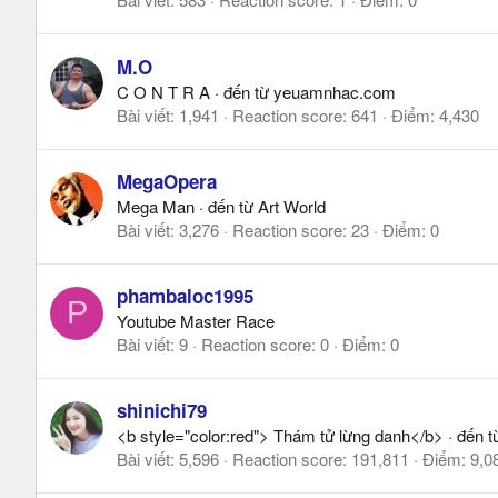
M.O
C O N T R A
·
đến từ
yeuamnhac.com
Bài viết
1,941
Reaction score
641
Điểm
4,430
MegaOpera
Mega Man
·
đến từ
Art World
Bài viết
3,276
Reaction score
23
Điểm
0
phambaloc1995
P
Youtube Master Race
Bài viết
9
Reaction score
0
Điểm
0
shinichi79
<b style="color:red"> Thám tử lừng danh</b>
·
đến t
Bài viết
5,596
Reaction score
191,811
Điểm
9,0