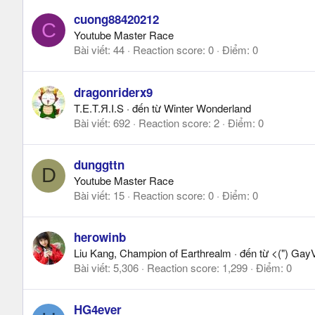
cuong88420212
C
Youtube Master Race
Bài viết
44
Reaction score
0
Điểm
0
dragonriderx9
T.E.T.Я.I.S
·
đến từ
Winter Wonderland
Bài viết
692
Reaction score
2
Điểm
0
dunggttn
D
Youtube Master Race
Bài viết
15
Reaction score
0
Điểm
0
herowinb
Liu Kang, Champion of Earthrealm
·
đến từ
<(") Gay
Bài viết
5,306
Reaction score
1,299
Điểm
0
HG4ever