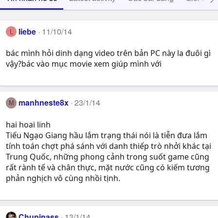
liebe
11/10/14
L
bác mình hỏi dinh dạng video trên bản PC này la đuôi gì
vậy?bác vào mục movie xem giúp mình với
manhneste8x
23/1/14
M
hai hoai linh
Tiếu Ngạo Giang hầu lắm trạng thái nói là tiễn đưa lắm
tính toán chợt phá sánh với danh thiếp trò nhởi khác tại
Trung Quốc, những phong cảnh trong suốt game cũng
rất rành tế và chân thực, mặt nước cũng có kiếm tương
phản nghịch vô cùng nhồi tịnh.
Chupinass
13/1/14