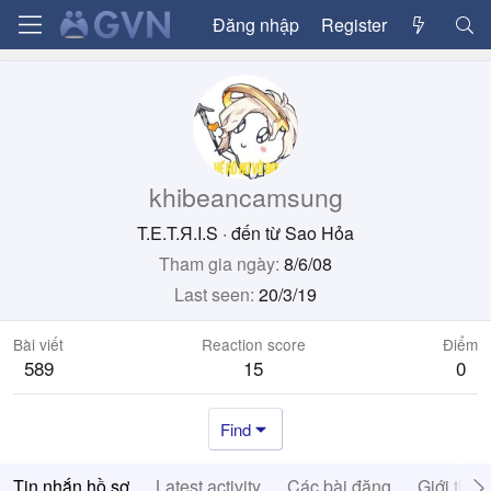
Đăng nhập
Register
khibeancamsung
T.E.T.Я.I.S
·
đến từ
Sao Hỏa
Tham gia ngày
8/6/08
Last seen
20/3/19
Bài viết
Reaction score
Điểm
589
15
0
Find
Tin nhắn hồ sơ
Latest activity
Các bài đăng
Giới thiệ