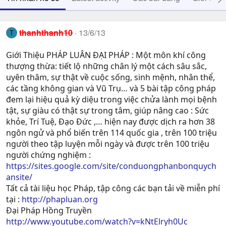
thanhthanh10
13/6/13
T
Giới Thiệu PHÁP LUÂN ĐẠI PHÁP : Một môn khí công
thượng thừa: tiết lộ những chân lý một cách sâu sắc,
uyên thâm, sự thật về cuộc sống, sinh mệnh, nhân thể,
các tầng không gian và Vũ Trụ… và 5 bài tập công pháp
đem lại hiệu quả kỳ diệu trong việc chửa lành mọi bệnh
tật, sự giàu có thật sự trong tâm, giúp nâng cao : Sức
khỏe, Trí Tuệ, Ðạo Ðức ,… hiện nay được dịch ra hơn 38
ngôn ngử và phổ biến trên 114 quốc gia , trên 100 triệu
người theo tập luyện mỗi ngày và được trên 100 triệu
người chứng nghiệm :
https://sites.google.com/site/conduongphanbonquych
ansite/
Tất cả tài liệu học Pháp, tập công các bạn tải về miễn phí
tại :
http://phapluan.org
Đại Pháp Hồng Truyền
http://www.youtube.com/watch?v=kNtElryh0Uc