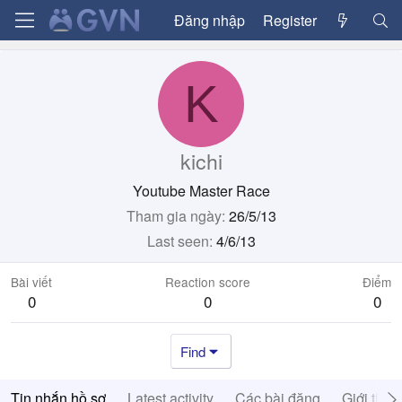
Đăng nhập
Register
K
kichi
Youtube Master Race
Tham gia ngày
26/5/13
Last seen
4/6/13
Bài viết
Reaction score
Điểm
0
0
0
Find
Tin nhắn hồ sơ
Latest activity
Các bài đăng
Giới thiệ