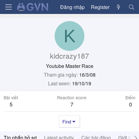
Đăng nhập
Register
K
kidcrazy187
Youtube Master Race
Tham gia ngày
16/3/08
Last seen
19/10/19
Bài viết
Reaction score
Điểm
5
7
0
Find
Tin nhắn hồ sơ
Latest activity
Các bài đăng
Giới thiệ