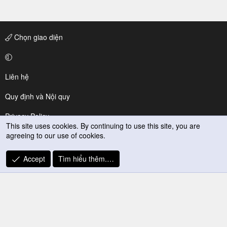
Chọn giao diện
Liên hệ
Quy định và Nội quy
Privacy Policy
This site uses cookies. By continuing to use this site, you are
agreeing to our use of cookies.
Trợ giúp
R
Accept
Tìm hiểu thêm.…
S
S