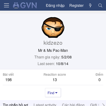
Đăng nhập
Register
kidzezo
Mr & Ms Pac-Man
Tham gia ngày
5/2/08
Last seen
10/8/14
Bài viết
Reaction score
Điểm
198
13
0
Find
Tin nhắn hồ sơ
Latest activity
Các bài đăng
Giới thiệ