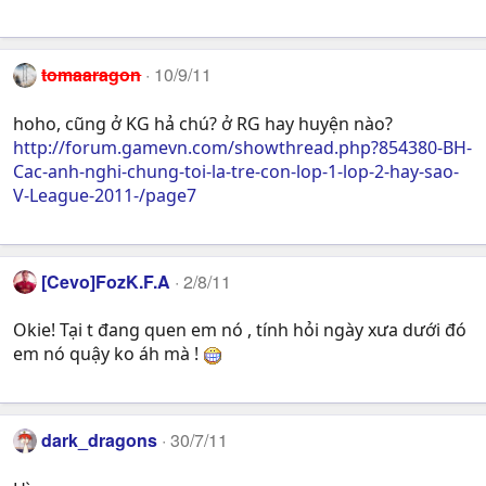
tomaaragon
10/9/11
hoho, cũng ở KG hả chú? ở RG hay huyện nào?
http://forum.gamevn.com/showthread.php?854380-BH-
Cac-anh-nghi-chung-toi-la-tre-con-lop-1-lop-2-hay-sao-
V-League-2011-/page7
[Cevo]FozK.F.A
2/8/11
Okie! Tại t đang quen em nó , tính hỏi ngày xưa dưới đó
em nó quậy ko áh mà !
dark_dragons
30/7/11