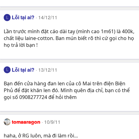
Lỗi tại ai?
14/12/11
L
Lần trước mình đặt cáo dài tay (mình cao 1m61) là 400k,
chất liệu laine-cotton. Ban mún biết rõ thì cứ gọi cho họ
họ trả lời bạn !
Lỗi tại ai?
13/12/11
L
Bạn đến cửa hàng đan len của cô Mai trên điện Biện
Phủ để đặt khăn len đó. Mình quên địa chỉ, bạn có thể
gọi số 0908277724 để hỏi thêm
tomaaragon
10/9/11
haha, ở RG luôn, mà đi làm rồi...