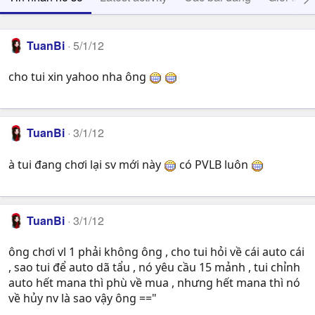
TuanBi
5/1/12
cho tui xin yahoo nha ông
TuanBi
3/1/12
à tui đang chơi lại sv mới này
có PVLB luôn
TuanBi
3/1/12
ông chơi vl 1 phải không ông , cho tui hỏi về cái auto cái
, sao tui để auto dã tẩu , nó yêu cầu 15 mảnh , tui chỉnh
auto hết mana thì phù về mua , nhưng hết mana thì nó
về hủy nv là sao vậy ông =="