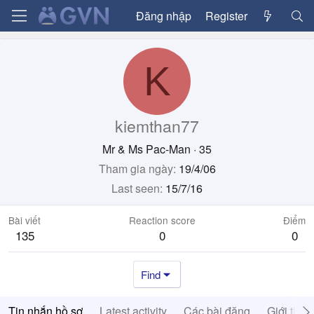
Đăng nhập
Register
K
kiemthan77
Mr & Ms Pac-Man
·
35
Tham gia ngày
19/4/06
Last seen
15/7/16
Bài viết
Reaction score
Điểm
135
0
0
Find
Tin nhắn hồ sơ
Latest activity
Các bài đăng
Giới thiệ