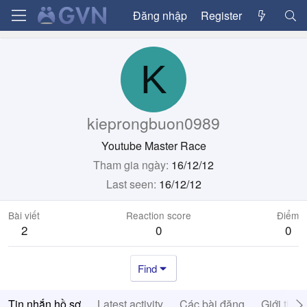
Đăng nhập
Register
K
kieprongbuon0989
Youtube Master Race
Tham gia ngày
16/12/12
Last seen
16/12/12
Bài viết
Reaction score
Điểm
2
0
0
Find
Tin nhắn hồ sơ
Latest activity
Các bài đăng
Giới thiệ