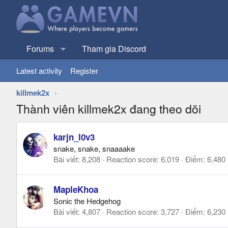
Forums
Tham gia Discord
Latest activity
Register
killmek2x
Thành viên killmek2x đang theo dõi
karjn_l0v3
snake, snake, snaaaake
Bài viết
8,208
Reaction score
6,019
Điểm
6,480
MapleKhoa
Sonic the Hedgehog
Bài viết
4,807
Reaction score
3,727
Điểm
6,230