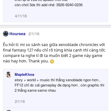
còn chơi 3ds thì add nhé: 3926-9240-0236
4/11/16
Hoursea
2/1/16
Êu hỏi tí: mi so sánh sao giữa xenoblade chronicles với
final fantasy 12? nếu chỉ rõ từng khía cạnh thì càng tốt.
compare ta nghe tí đi ta muốn biết 2 game này game
nào hay hơn. Thank you.
MapleKhoa
story + world + music thì thằng xenoblade ngon hơn ,
FF12 chỉ dc cái gameplay đa dạng hơn . còn graphic thì
2 thằng same same nhau
2/1/16