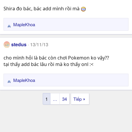
t
Shira đo bác, bác add mình rồi mà
i
o
n
MapleKhoa
R
s
e
:
a
stedus
13/11/13
c
t
cho mình hỏi là bác còn chơi Pokemon ko vậy??
i
tại thấy add bác lâu rồi mà ko thấy onl :<
o
n
s
MapleKhoa
R
:
e
a
1
…
34
Tiếp
c
t
i
o
n