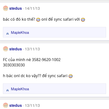
a
stedus
14/11/13
c
t
bác có đó ko thế?
onl để sync safari với
i
o
n
MapleKhoa
R
s
e
:
a
stedus
13/11/13
c
t
FC của mình nè 3582-9620-1002
i
3030303030
o
n
s
h bác onl dc ko vậy?? để sync safari
:
MapleKhoa
R
e
a
stedus
13/11/13
c