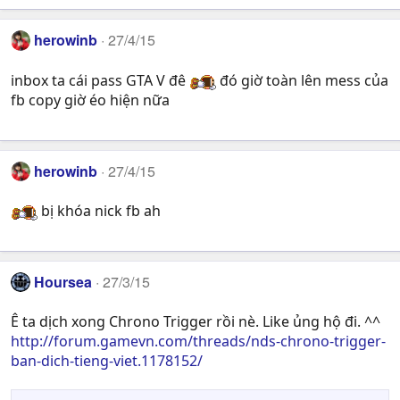
herowinb
27/4/15
inbox ta cái pass GTA V đê
đó giờ toàn lên mess của
fb copy giờ éo hiện nữa
herowinb
27/4/15
bị khóa nick fb ah
Hoursea
27/3/15
Ê ta dịch xong Chrono Trigger rồi nè. Like ủng hộ đi. ^^
http://forum.gamevn.com/threads/nds-chrono-trigger-
ban-dich-tieng-viet.1178152/