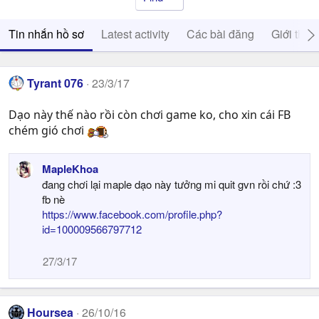
Tin nhắn hồ sơ
Latest activity
Các bài đăng
Giới thiệ
Tyrant 076
23/3/17
Dạo này thế nào rồi còn chơi game ko, cho xin cái FB
chém gió chơi
MapleKhoa
đang chơi lại maple dạo này tưởng mi quit gvn rồi chứ :3
fb nè
https://www.facebook.com/profile.php?
id=100009566797712
27/3/17
Hoursea
26/10/16