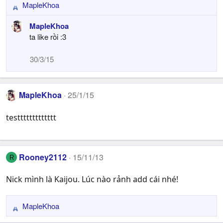
MapleKhoa
R
e
MapleKhoa
a
ta like rồi :3
c
t
30/3/15
i
o
n
s
MapleKhoa
25/1/15
:
testtttttttttttt
Rooney2112
15/11/13
R
Nick mình là Kaijou. Lúc nào rảnh add cái nhé!
MapleKhoa
R
e