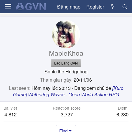
Đăng nhập
Register
MapleKhoa
Lão Làng GVN
Sonic the Hedgehog
Tham gia ngày
20/11/06
Last seen
Hôm nay lúc 20:13
·
Đang xem chủ đề
[Kuro
Game] Wuthering Waves - Open World Action RPG
Bài viết
Reaction score
Điểm
4,812
3,727
6,230
Find