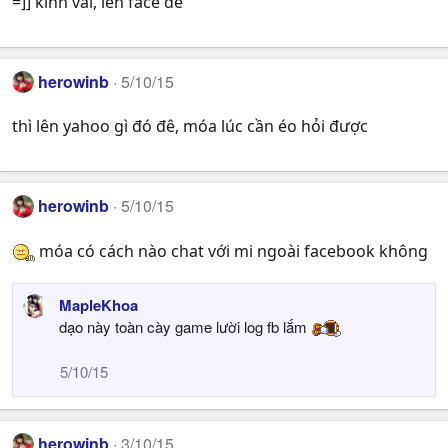
=]] kinh vãi, lên face đê
herowinb
5/10/15
thì lên yahoo gì đó đê, móa lúc cần éo hỏi được
herowinb
5/10/15
móa có cách nào chat với mi ngoài facebook không
MapleKhoa
dạo này toàn cày game lười log fb lắm
5/10/15
herowinb
3/10/15