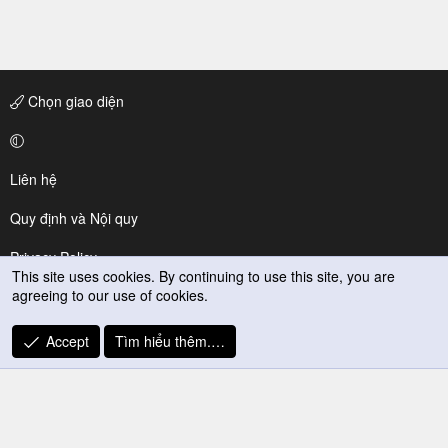
s
:
Chọn giao diện
Liên hệ
Quy định và Nội quy
Privacy Policy
This site uses cookies. By continuing to use this site, you are
agreeing to our use of cookies.
Trợ giúp
R
Accept
Tìm hiểu thêm.…
S
S