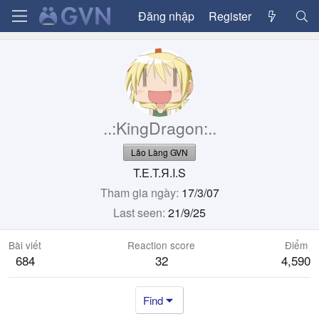
Đăng nhập
Register
..:KingDragon:..
Lão Làng GVN
T.E.T.Я.I.S
Tham gia ngày
17/3/07
Last seen
21/9/25
Bài viết
Reaction score
Điểm
684
32
4,590
Find