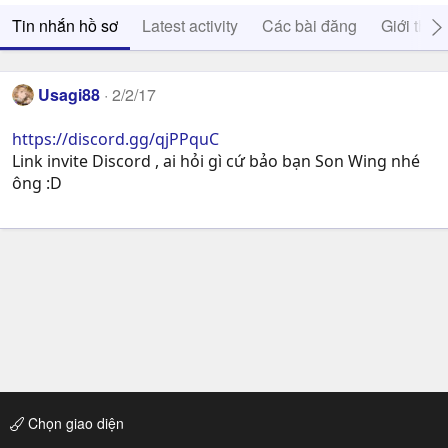
Tin nhắn hồ sơ
Latest activity
Các bài đăng
Giới thiệ
Usagi88
2/2/17
https://discord.gg/qjPPquC
Link invite Discord , ai hỏi gì cứ bảo bạn Son Wing nhé
ông :D
Chọn giao diện