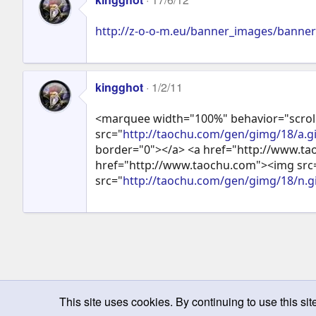
http://z-o-o-m.eu/banner_images/banner_
kingghot
1/2/11
<marquee width="100%" behavior="scroll
src="
http://taochu.com/gen/gimg/18/a.gi
border="0"></a> <a href="http://www.t
href="http://www.taochu.com"><img src
src="
http://taochu.com/gen/gimg/18/n.gi
This site uses cookies. By continuing to use this sit
Chọn giao diện
Change width