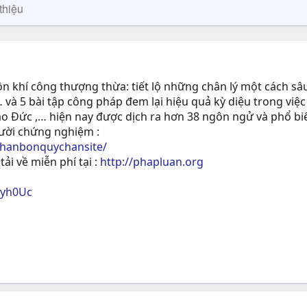
thiệu
 khí công thượng thừa: tiết lộ những chân lý một cách sâu
 và 5 bài tập công pháp đem lại hiệu quả kỳ diệu trong việc
ạo Ðức ,… hiện nay được dịch ra hơn 38 ngôn ngử và phổ biế
gười chứng nghiệm :
phanbonquychansite/
tải về miễn phí tại :
http://phapluan.org
ryh0Uc