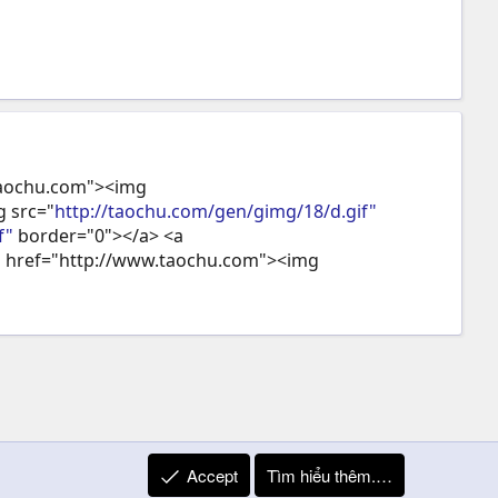
.taochu.com"><img
 src="
http://taochu.com/gen/gimg/18/d.gif"
f"
border="0"></a> <a
 href="http://www.taochu.com"><img
Accept
Tìm hiểu thêm.…
R
Liên hệ
Quy định và Nội quy
Privacy Policy
Trợ giúp