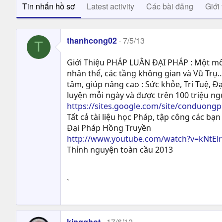
Tin nhắn hồ sơ
Latest activity
Các bài đăng
Giới 
thanhcong02
7/5/13
T
Giới Thiệu PHÁP LUÂN ĐẠI PHÁP : Một môn
nhân thể, các tầng không gian và Vũ Trụ…
tâm, giúp nâng cao : Sức khỏe, Trí Tuệ, Ð
luyện mỗi ngày và được trên 100 triệu n
https://sites.google.com/site/conduong
Tất cả tài liệu học Pháp, tập công các bạn 
Đại Pháp Hồng Truyền
http://www.youtube.com/watch?v=kNtEl
Thỉnh nguyện toàn cầu 2013
`
kingghot
17/6/12