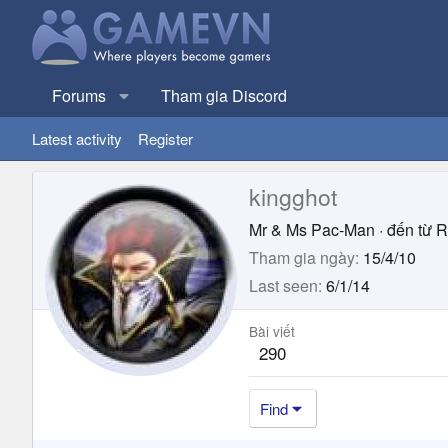
Forums
Tham gia Discord
Latest activity
Register
kingghot
Mr & Ms Pac-Man
·
đến từ
R
Tham gia ngày
15/4/10
Last seen
6/1/14
Bài viết
290
Find